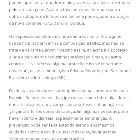
podem apresentar quadros mais graves caso sejam infectados
pelo vírus da gripe. A vacina trivalente nos defende contra
outros subtipos de Influenza e também pode ajudar a proteger
da nova variante H3N2 Darwin”, pontua.
Os especialistas afirmam ainda que a vacina contra a gripe
usada no Brasil tem em sua composição a H3N2, mas não se
trata da variante Darwin. “Mesmo assim, a vacina à disposição
ajuda a pelo menos reduzir hospitalização. Então, a vacina
contra o H1N1 oferece alguma proteção e isso é importante
observar”, disse a imunologista Cristina Bonorino, da Sociedade
Brasileira de Infectologia (SBI).
Ela destaca ainda que os principais sintomas provocados pela
Darwin são os mesmos da gripe comum como febre alta, dores
nas articulações, nariz congestionado, tosse, inflamação na
garganta e fortes dores de cabeça. Em algumas pessoas pode
haver vômito e diarreia, especialmente em crianças. A
prevenção pode ser feita estando atendo aos mesmos
cuidados contra a covid-19: usar máscaras, lavar as mão
frequentemente e evitar aglomerações.