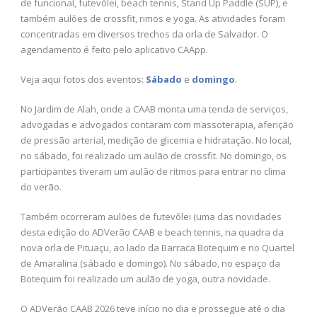
de funcional, futevôlei, beach tennis, Stand Up Paddle (SUP), e
também aulões de crossfit, rimos e yoga. As atividades foram
concentradas em diversos trechos da orla de Salvador. O
agendamento é feito pelo aplicativo CAApp.
Veja aqui fotos dos eventos:
Sábado
e
domingo
.
No Jardim de Alah, onde a CAAB monta uma tenda de serviços,
advogadas e advogados contaram com massoterapia, aferição
de pressão arterial, medição de glicemia e hidratação. No local,
no sábado, foi realizado um aulão de crossfit. No domingo, os
participantes tiveram um aulão de ritmos para entrar no clima
do verão.
Também ocorreram aulões de futevôlei (uma das novidades
desta edição do ADVerão CAAB e beach tennis, na quadra da
nova orla de Pituaçu, ao lado da Barraca Botequim e no Quartel
de Amaralina (sábado e domingo). No sábado, no espaço da
Botequim foi realizado um aulão de yoga, outra novidade.
O ADVerão CAAB 2026 teve início no dia e prossegue até o dia