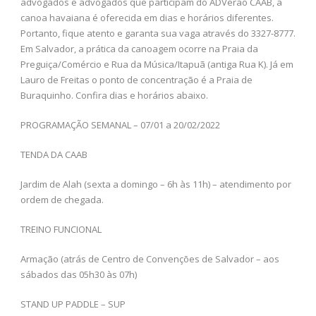
advogados e advogados que participam do ADVerão CAAB, a
canoa havaiana é oferecida em dias e horários diferentes.
Portanto, fique atento e garanta sua vaga através do 3327-8777.
Em Salvador, a prática da canoagem ocorre na Praia da
Preguiça/Comércio e Rua da Música/Itapuã (antiga Rua K). Já em
Lauro de Freitas o ponto de concentração é a Praia de
Buraquinho. Confira dias e horários abaixo.
PROGRAMAÇÃO SEMANAL – 07/01 a 20/02/2022
TENDA DA CAAB
Jardim de Alah (sexta a domingo – 6h às 11h) – atendimento por
ordem de chegada.
TREINO FUNCIONAL
Armação (atrás de Centro de Convenções de Salvador – aos
sábados das 05h30 às 07h)
STAND UP PADDLE – SUP