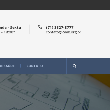
nda - Sexta
(71) 3327-8777
 - 18:00*
contato@caab.org.br
DE SAÚDE
CONTATO