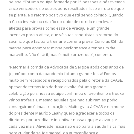
baiana. “Foi uma equipe formada por 15 pessoas e nós tivemos
cinco vencedores e outros bons resultados. Isso é fruto do que
se planta, é o retorno positivo que está sendo colhido. Quando
a Caixa investe na criação do clube de corrida e em levar
atletas para provas como essa de Aracaju é um grande
incentivo para o atleta, que vê suas conquistas o retorno do
sacrifício que faz para treinar e correr a prova. Corro às 05h da
manhã para aprimorar minha performance e tenho um dia
maravilho. Não é fácil, mas é muito prazeroso”, comenta.
“Retornar à corrida da Advocacia de Sergipe após dois anos de
‘jejum’ por conta da pandemia foi uma grande festa! Fomos
muito bem recebidos e recepcionados pela diretoria da CAASE.
Apesar de termos ido de ‘bate e volta’ foi uma grande
celebração pois nossa equipe confirmou o favoritismo e trouxe
vários troféus. E mesmo aqueles que não subiram ao pódio
conseguiram ótimas colocações. Muito grata à CAAB e em nome
do presidente Maurício Leahy quero agradecer a todos os
diretores por acreditar e incentivar nossa equipe a avançar
cada vez mais. Atividade física não é só para a saúde física mas
para cuidar da saúde mental, da autoconfiança e