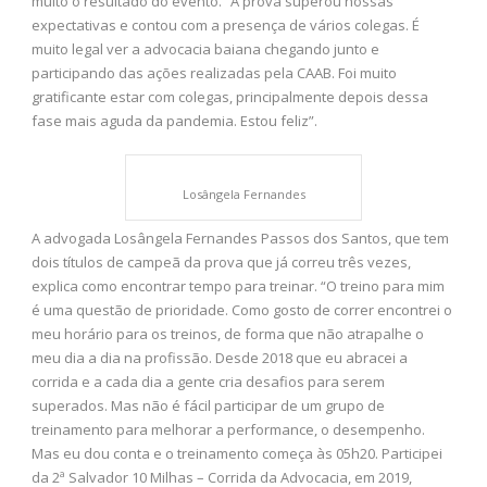
muito o resultado do evento. “A prova superou nossas
expectativas e contou com a presença de vários colegas. É
muito legal ver a advocacia baiana chegando junto e
participando das ações realizadas pela CAAB. Foi muito
gratificante estar com colegas, principalmente depois dessa
fase mais aguda da pandemia. Estou feliz”.
Losângela Fernandes
A advogada Losângela Fernandes Passos dos Santos, que tem
dois títulos de campeã da prova que já correu três vezes,
explica como encontrar tempo para treinar. “O treino para mim
é uma questão de prioridade. Como gosto de correr encontrei o
meu horário para os treinos, de forma que não atrapalhe o
meu dia a dia na profissão. Desde 2018 que eu abracei a
corrida e a cada dia a gente cria desafios para serem
superados. Mas não é fácil participar de um grupo de
treinamento para melhorar a performance, o desempenho.
Mas eu dou conta e o treinamento começa às 05h20. Participei
da 2ª Salvador 10 Milhas – Corrida da Advocacia, em 2019,