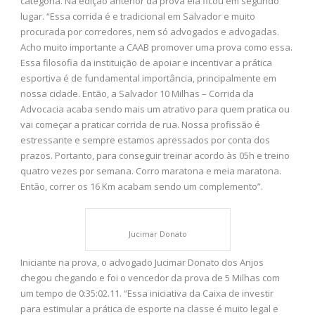
categoria. Na edição anterior da prova ela ficou em segundo
lugar. “Essa corrida é e tradicional em Salvador e muito
procurada por corredores, nem só advogados e advogadas.
Acho muito importante a CAAB promover uma prova como essa.
Essa filosofia da instituição de apoiar e incentivar a prática
esportiva é de fundamental importância, principalmente em
nossa cidade. Então, a Salvador 10 Milhas – Corrida da
Advocacia acaba sendo mais um atrativo para quem pratica ou
vai começar a praticar corrida de rua. Nossa profissão é
estressante e sempre estamos apressados por conta dos
prazos. Portanto, para conseguir treinar acordo às 05h e treino
quatro vezes por semana. Corro maratona e meia maratona.
Então, correr os 16 Km acabam sendo um complemento”.
Jucimar Donato
Iniciante na prova, o advogado Jucimar Donato dos Anjos
chegou chegando e foi o vencedor da prova de 5 Milhas com
um tempo de 0:35:02.11. “Essa iniciativa da Caixa de investir
para estimular a prática de esporte na classe é muito legal e