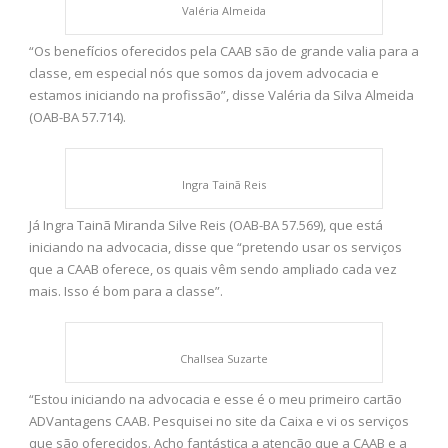
Valéria Almeida
“Os benefícios oferecidos pela CAAB são de grande valia para a
classe, em especial nós que somos da jovem advocacia e
estamos iniciando na profissão”, disse Valéria da Silva Almeida
(OAB-BA 57.714).
Ingra Tainã Reis
Já Ingra Tainã Miranda Silve Reis (OAB-BA 57.569), que está
iniciando na advocacia, disse que “pretendo usar os serviços
que a CAAB oferece, os quais vêm sendo ampliado cada vez
mais. Isso é bom para a classe”.
Challsea Suzarte
“Estou iniciando na advocacia e esse é o meu primeiro cartão
ADVantagens CAAB. Pesquisei no site da Caixa e vi os serviços
que são oferecidos. Acho fantástica a atenção que a CAAB e a