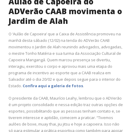
Aulão de Capoeira do
ADVerão CAAB movimenta o
Jardim de Alah
O ‘Aulão de Capoeira’ que a Caixa de Assistência promoveu na
manhã desta sábado (12/02) na tenda do ADVerão CAAB
movimentou o Jardim de Alah reunindo advogados, advogadas,
o mestre Tonho Matéria e sua turma da Associação Cultural de
Capoeira Mangangá. Quem marcou presença se divertiu,
interagiu, exercitou o corpo e aprovou mais uma etapa do
programa de incentivo ao esporte que a CAAB realiza em
Salvador até o dia 20/02 e que depois segue para o interior do
Estado.
Confira aqui a galeria de fotos
.
O presidente da CAAB, Maurício Leahy, lembrou que o ADVerão
é um projeto consolidado e nessa edição traz outras opções de
esportes, possibilitando que as pessoas tenham contato e, se
tiverem interesse e aptidão, comecem a praticar. “Tivemos
aulões de boxe, muay thai, jiu jitsu e hoje a capoeira. Isso não
só para estimular a prática esportiva como também para apoiar