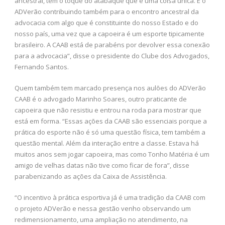
ancestral, tem o toque do atabaque que é uma coisa única. É o
ADVerão contribuindo também para o encontro ancestral da
advocacia com algo que é constituinte do nosso Estado e do
nosso país, uma vez que a capoeira é um esporte tipicamente
brasileiro. A CAAB está de parabéns por devolver essa conexão
para a advocacia”, disse o presidente do Clube dos Advogados,
Fernando Santos.
Quem também tem marcado presença nos aulões do ADVerão
CAAB é o advogado Marinho Soares, outro praticante de
capoeira que não resistiu e entrou na roda para mostrar que
está em forma. “Essas ações da CAAB são essenciais porque a
prática do esporte não é só uma questão física, tem também a
questão mental. Além da interação entre a classe. Estava há
muitos anos sem jogar capoeira, mas como Tonho Matéria é um
amigo de velhas datas não tive como ficar de fora”, disse
parabenizando as ações da Caixa de Assistência.
“O incentivo à prática esportiva já é uma tradição da CAAB com
o projeto ADVerão e nessa gestão venho observando um
redimensionamento, uma ampliação no atendimento, na