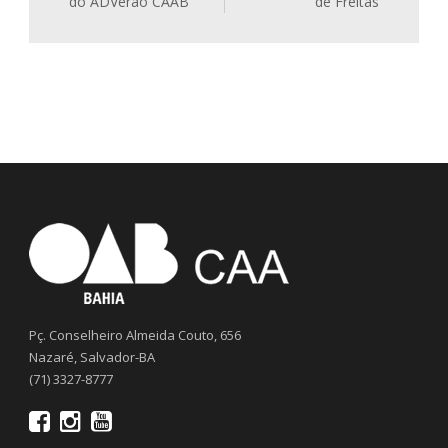
do ADVerão CAAB
de Freitas
Pç. Conselheiro Almeida Couto, 656
Nazaré, Salvador-BA
(71) 3327-8777