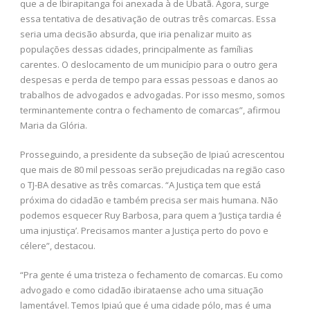
que a de Ibirapitanga foi anexada à de Ubatã. Agora, surge
essa tentativa de desativação de outras três comarcas. Essa
seria uma decisão absurda, que iria penalizar muito as
populações dessas cidades, principalmente as famílias
carentes. O deslocamento de um município para o outro gera
despesas e perda de tempo para essas pessoas e danos ao
trabalhos de advogados e advogadas. Por isso mesmo, somos
terminantemente contra o fechamento de comarcas”, afirmou
Maria da Glória.
Prosseguindo, a presidente da subseção de Ipiaú acrescentou
que mais de 80 mil pessoas serão prejudicadas na região caso
o TJ-BA desative as três comarcas. “A Justiça tem que está
próxima do cidadão e também precisa ser mais humana. Não
podemos esquecer Ruy Barbosa, para quem a ‘Justiça tardia é
uma injustiça’. Precisamos manter a Justiça perto do povo e
célere”, destacou.
“Pra gente é uma tristeza o fechamento de comarcas. Eu como
advogado e como cidadão ibirataense acho uma situação
lamentável. Temos Ipiaú que é uma cidade pólo, mas é uma