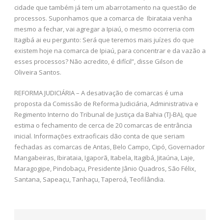
cidade que também já tem um abarrotamento na questão de
processos. Suponhamos que a comarca de Ibirataia venha
mesmo a fechar, vai agregar a Ipiaú, o mesmo ocorreria com
Itagibá ai eu pergunto: Será que teremos mais juízes do que
existem hoje na comarca de Ipiaú, para concentrar e da vazão a
esses processos? Não acredito, é difícil”, disse Gilson de
Oliveira Santos.
REFORMA JUDICIÁRIA – A desativação de comarcas é uma
proposta da Comissão de Reforma Judiciária, Administrativa e
Regimento Interno do Tribunal de Justiça da Bahia (TJ-BA), que
estima o fechamento de cerca de 20 comarcas de entrância
inicial. Informações extraoficais dão conta de que seriam
fechadas as comarcas de Antas, Belo Campo, Cipó, Governador
Mangabeiras, Ibirataia, Igaporã, Itabela, Itagibá, Jitaúna, Laje,
Maragogipe, Pindobaçu, Presidente Jânio Quadros, São Félix,
Santana, Sapeaçu, Tanhaçu, Taperoá, Teofilândia.