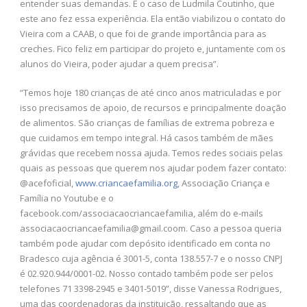
entender suas demandas. É o caso de Ludmila Coutinho, que
este ano fez essa experiência. Ela então viabilizou o contato do
Vieira com a CAAB, o que foi de grande importância para as
creches. Fico feliz em participar do projeto e, juntamente com os
alunos do Vieira, poder ajudar a quem precisa”.
“Temos hoje 180 crianças de até cinco anos matriculadas e por
isso precisamos de apoio, de recursos e principalmente doação
de alimentos. São crianças de famílias de extrema pobreza e
que cuidamos em tempo integral. Há casos também de mães
grávidas que recebem nossa ajuda. Temos redes sociais pelas
quais as pessoas que querem nos ajudar podem fazer contato:
@acefoficial,
www.criancaefamilia.org
, Associação Criança e
Família no Youtube e o
facebook.com/associacaocriancaefamilia, além do e-mails
associacaocriancaefamilia@gmail.coom
. Caso a pessoa queria
também pode ajudar com depósito identificado em conta no
Bradesco cuja agência é 3001-5, conta 138.557-7 e o nosso CNPJ
é 02.920.944/0001-02. Nosso contado também pode ser pelos
telefones 71 3398-2945 e 3401-5019”, disse Vanessa Rodrigues,
uma das coordenadoras da instituição, ressaltando que as