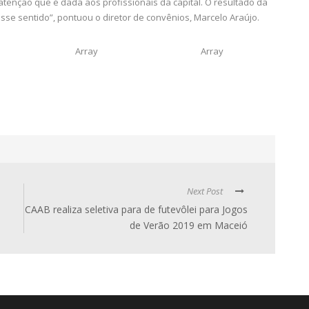
enção que é dada aos profissionais da capital. O resultado da
sse sentido”, pontuou o diretor de convênios, Marcelo Araújo.
Array
Array
Next Post
CAAB realiza seletiva para de futevôlei para Jogos
de Verão 2019 em Maceió