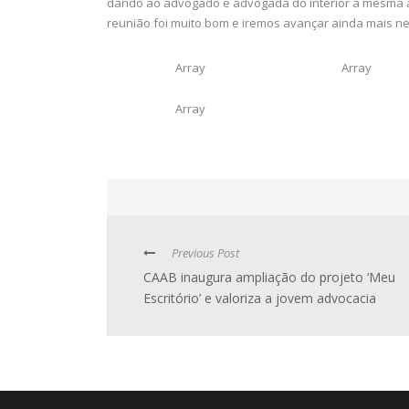
dando ao advogado e advogada do interior a mesma at
reunião foi muito bom e iremos avançar ainda mais ne
Array
Array
Array
Previous Post
CAAB inaugura ampliação do projeto ‘Meu
Escritório’ e valoriza a jovem advocacia