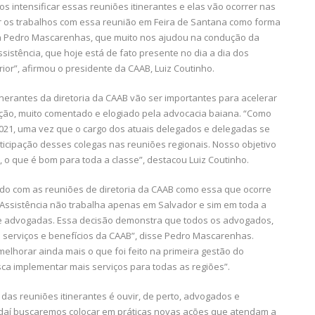
s intensificar essas reuniões itinerantes e elas vão ocorrer nas
r os trabalhos com essa reunião em Feira de Santana como forma
ga Pedro Mascarenhas, que muito nos ajudou na condução da
ssistência, que hoje está de fato presente no dia a dia dos
r”, afirmou o presidente da CAAB, Luiz Coutinho.
erantes da diretoria da CAAB vão ser importantes para acelerar
ação, muito comentado e elogiado pela advocacia baiana. “Como
021, uma vez que o cargo dos atuais delegados e delegadas se
ticipação desses colegas nas reuniões regionais. Nosso objetivo
, o que é bom para toda a classe”, destacou Luiz Coutinho.
lado com as reuniões de diretoria da CAAB como essa que ocorre
 Assistência não trabalha apenas em Salvador e sim em toda a
 advogadas. Essa decisão demonstra que todos os advogados,
 serviços e benefícios da CAAB”, disse Pedro Mascarenhas.
elhorar ainda mais o que foi feito na primeira gestão do
ca implementar mais serviços para todas as regiões”.
 das reuniões itinerantes é ouvir, de perto, advogados e
r daí buscaremos colocar em práticas novas ações que atendam a