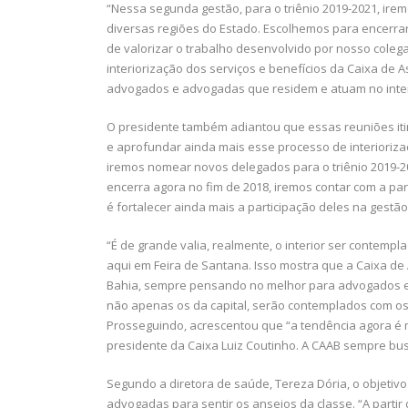
“Nessa segunda gestão, para o triênio 2019-2021, iremo
diversas regiões do Estado. Escolhemos para encerra
de valorizar o trabalho desenvolvido por nosso cole
interiorização dos serviços e benefícios da Caixa de A
advogados e advogadas que residem e atuam no interio
O presidente também adiantou que essas reuniões itin
e aprofundar ainda mais esse processo de interioriz
iremos nomear novos delegados para o triênio 2019-2
encerra agora no fim de 2018, iremos contar com a par
é fortalecer ainda mais a participação deles na gestão
“É de grande valia, realmente, o interior ser contemp
aqui em Feira de Santana. Isso mostra que a Caixa de
Bahia, sempre pensando no melhor para advogados e
não apenas os da capital, serão contemplados com os
Prosseguindo, acrescentou que “a tendência agora é m
presidente da Caixa Luiz Coutinho. A CAAB sempre bus
Segundo a diretora de saúde, Tereza Dória, o objetivo
advogadas para sentir os anseios da classe. “A parti