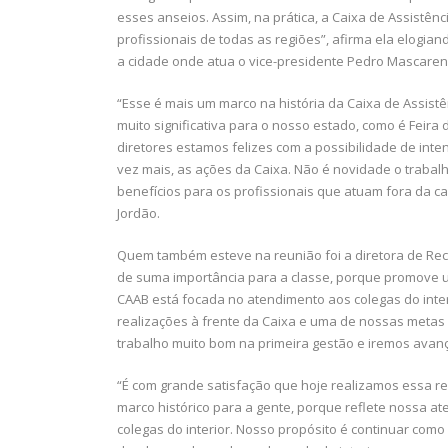
esses anseios. Assim, na prática, a Caixa de Assistên
profissionais de todas as regiões”, afirma ela elogiand
a cidade onde atua o vice-presidente Pedro Mascare
“Esse é mais um marco na história da Caixa de Assist
muito significativa para o nosso estado, como é Feira
diretores estamos felizes com a possibilidade de inten
vez mais, as ações da Caixa. Não é novidade o trabal
benefícios para os profissionais que atuam fora da capi
Jordão.
Quem também esteve na reunião foi a diretora de Re
de suma importância para a classe, porque promove 
CAAB está focada no atendimento aos colegas do inte
realizações à frente da Caixa e uma de nossas metas 
trabalho muito bom na primeira gestão e iremos avança
“É com grande satisfação que hoje realizamos essa r
marco histórico para a gente, porque reflete nossa a
colegas do interior. Nosso propósito é continuar como 