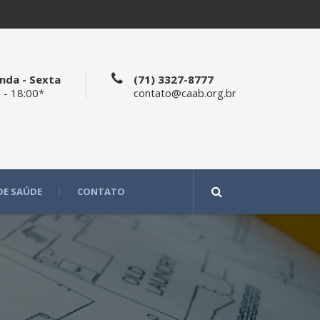
nda - Sexta
(71) 3327-8777
 - 18:00*
contato@caab.org.br
DE SAÚDE
CONTATO