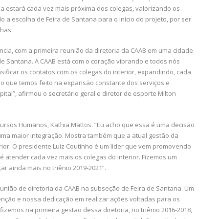
cia estará cada vez mais próxima dos colegas, valorizando os
o a escolha de Feira de Santana para o início do projeto, por ser
nhas.
ência, com a primeira reunião da diretoria da CAAB em uma cidade
 de Santana. A CAAB está com o coração vibrando e todos nós
sificar os contatos com os colegas do interior, expandindo, cada
ho que temos feito na expansão constante dos serviços e
tal”, afirmou o secretário geral e diretor de esporte Milton
cursos Humanos, Kathia Mattos. “Eu acho que essa é uma decisão
uma maior integração. Mostra também que a atual gestão da
rior. O presidente Luiz Coutinho é um líder que vem promovendo
é atender cada vez mais os colegas do interior. Fizemos um
r ainda mais no triênio 2019-2021”.
eunião de diretoria da CAAB na subseção de Feira de Santana. Um
tenção e nossa dedicação em realizar ações voltadas para os
fizemos na primeira gestão dessa diretoria, no triênio 2016-2018,