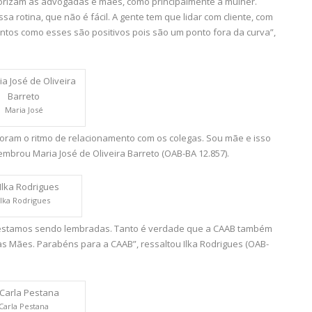
orizam as advogadas e mães, como principalmente a mulher.
 rotina, que não é fácil. A gente tem que lidar com cliente, com
entos como esses são positivos pois são um ponto fora da curva”,
Maria José
oram o ritmo de relacionamento com os colegas. Sou mãe e isso
embrou Maria José de Oliveira Barreto (OAB-BA 12.857).
Ilka Rodrigues
estamos sendo lembradas. Tanto é verdade que a CAAB também
s Mães. Parabéns para a CAAB”, ressaltou Ilka Rodrigues (OAB-
Carla Pestana