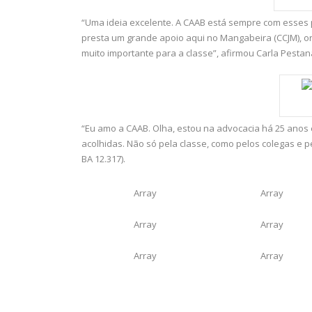
“Uma ideia excelente. A CAAB está sempre com esses p
presta um grande apoio aqui no Mangabeira (CCJM), on
muito importante para a classe”, afirmou Carla Pestan
“Eu amo a CAAB. Olha, estou na advocacia há 25 ano
acolhidas. Não só pela classe, como pelos colegas e pe
BA 12.317).
Array
Array
Array
Array
Array
Array