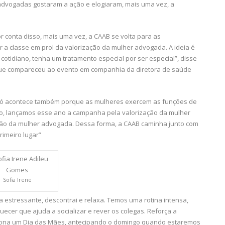
 advogadas gostaram a ação e elogiaram, mais uma vez, a
or conta disso, mais uma vez, a CAAB se volta para as
a classe em prol da valorização da mulher advogada. A ideia é
cotidiano, tenha um tratamento especial por ser especial”, disse
, que compareceu ao evento em companhia da diretora de saúde
 só acontece também porque as mulheres exercem as funções de
so, lançamos esse ano a campanha pela valorização da mulher
ão da mulher advogada. Dessa forma, a CAAB caminha junto com
imeiro lugar”
Sofia Irene
estressante, descontrai e relaxa. Temos uma rotina intensa,
ecer que ajuda a socializar e rever os colegas. Reforça a
ciona um Dia das Mães, antecipando o domingo quando estaremos