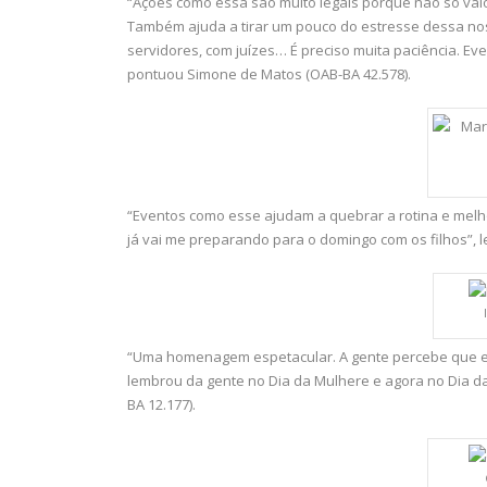
“Ações como essa são muito legais porque não só val
Também ajuda a tirar um pouco do estresse dessa nossa
servidores, com juízes… É preciso muita paciência. Ev
pontuou Simone de Matos (OAB-BA 42.578).
“Eventos como esse ajudam a quebrar a rotina e melh
já vai me preparando para o domingo com os filhos”, l
“Uma homenagem espetacular. A gente percebe que 
lembrou da gente no Dia da Mulhere e agora no Dia da
BA 12.177).