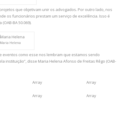
rojetos que objetivam unir os advogados. Por outro lado, nos
de os funcionários prestam um serviço de excelência. Isso é
a (OAB-BA 50.069).
Maria Helena
s e eventos como esse nos lembram que estamos sendo
la instituição”, disse Maria Helena Afonso de Freitas Rêgo (OAB-
Array
Array
Array
Array