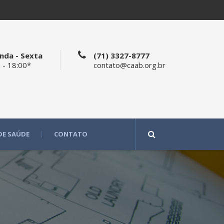
nda - Sexta
(71) 3327-8777
 - 18:00*
contato@caab.org.br
DE SAÚDE
CONTATO