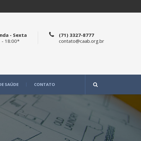
nda - Sexta
(71) 3327-8777
 - 18:00*
contato@caab.org.br
DE SAÚDE
CONTATO