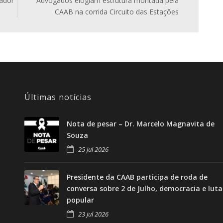
vador
Advogados elogiam estrutura montada pela
CAAB na corrida Circuito das Estações
Últimas notícias
Nota de pesar – Dr. Marcelo Magnavita de
Souza
25 jul 2026
Presidente da CAAB participa de roda de
conversa sobre 2 de Julho, democracia e luta
popular
23 jul 2026