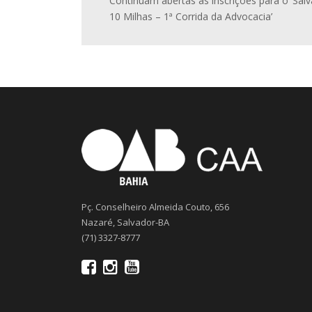
Continuam abertas as inscrições para o ‘Sal
10 Milhas – 1ª Corrida da Advocacia’
Pç. Conselheiro Almeida Couto, 656
Nazaré, Salvador-BA
(71) 3327-8777