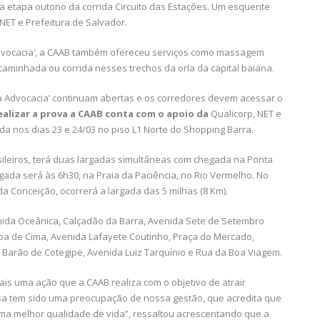
 a etapa outono da corrida Circuito das Estações. Um esquente
 NET e Prefeitura de Salvador.
a Advocacia’, a CAAB também ofereceu serviços como massagem
aminhada ou corrida nesses trechos da orla da capital baiana.
 da Advocacia’ continuam abertas e os corredores devem acessar o
realizar a prova a CAAB conta com o apoio da
Qualicorp, NET e
ada nos dias 23 e 24/03 no piso L1 Norte do Shopping Barra.
rasileiros, terá duas largadas simultâneas com chegada na Ponta
rgada será às 6h30, na Praia da Paciência, no Rio Vermelho. No
a Conceição, ocorrerá a largada das 5 milhas (8 Km).
venida Oceânica, Calçadão da Barra, Avenida Sete de Setembro
boa de Cima, Avenida Lafayete Coutinho, Praça do Mercado,
 Barão de Cotegipe, Avenida Luiz Tarquínio e Rua da Boa Viagem.
ais uma ação que a CAAB realiza com o objetivo de atrair
sa tem sido uma preocupação de nossa gestão, que acredita que
ma melhor qualidade de vida”, ressaltou acrescentando que a