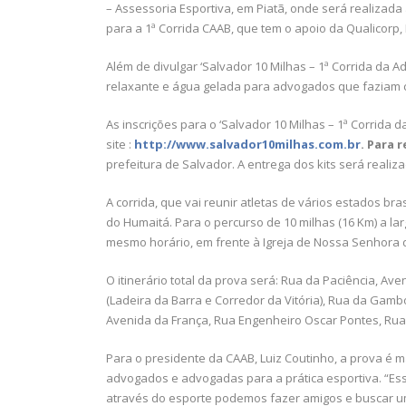
– Assessoria Esportiva, em Piatã, onde será realizada
para a 1ª Corrida CAAB, que tem o apoio da Qualicorp,
Além de divulgar ‘Salvador 10 Milhas – 1ª Corrida d
relaxante e água gelada para advogados que faziam c
As inscrições para o ‘Salvador 10 Milhas – 1ª Corrida
site :
http://www.salvador10milhas.com.br
. Para 
prefeitura de Salvador. A entrega dos kits será realiz
A corrida, que vai reunir atletas de vários estados b
do Humaitá. Para o percurso de 10 milhas (16 Km) a la
mesmo horário, em frente à Igreja de Nossa Senhora d
O itinerário total da prova será: Rua da Paciência, A
(Ladeira da Barra e Corredor da Vitória), Rua da Gam
Avenida da França, Rua Engenheiro Oscar Pontes, Rua
Para o presidente da CAAB, Luiz Coutinho, a prova é m
advogados e advogadas para a prática esportiva. “Es
através do esporte podemos fazer amigos e buscar u