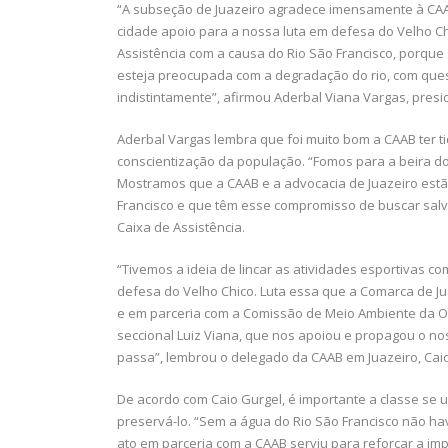
“A subseção de Juazeiro agradece imensamente à CAAB
cidade apoio para a nossa luta em defesa do Velho C
Assistência com a causa do Rio São Francisco, porqu
esteja preocupada com a degradação do rio, com que
indistintamente”, afirmou Aderbal Viana Vargas, pres
Aderbal Vargas lembra que foi muito bom a CAAB ter
conscientização da população. “Fomos para a beira do
Mostramos que a CAAB e a advocacia de Juazeiro est
Francisco e que têm esse compromisso de buscar salv
Caixa de Assistência.
“Tivemos a ideia de lincar as atividades esportivas 
defesa do Velho Chico. Luta essa que a Comarca de J
e em parceria com a Comissão de Meio Ambiente da O
seccional Luiz Viana, que nos apoiou e propagou o no
passa”, lembrou o delegado da CAAB em Juazeiro, Caio
De acordo com Caio Gurgel, é importante a classe se 
preservá-lo. “Sem a água do Rio São Francisco não ha
ato em parceria com a CAAB serviu para reforçar a imp