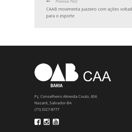
Previous Post
CAAB movimenta Juazeiro com ações volta
para o esporte
Pç. Conselheiro Almeida Couto, 656
Nazaré, Salvador-BA
(71) 3327-8777