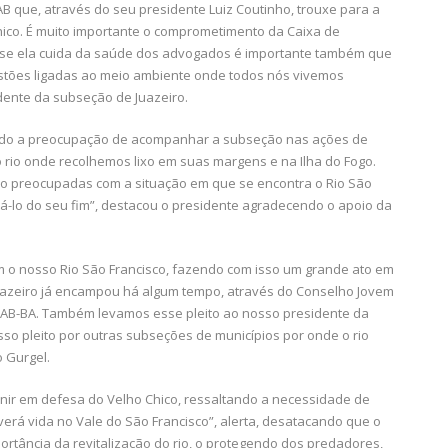
 que, através do seu presidente Luiz Coutinho, trouxe para a
hico. É muito importante o comprometimento da Caixa de
e se ela cuida da saúde dos advogados é importante também que
stões ligadas ao meio ambiente onde todos nós vivemos
idente da subseção de Juazeiro.
 tido a preocupação de acompanhar a subseção nas ações de
 rio onde recolhemos lixo em suas margens e na Ilha do Fogo.
ão preocupadas com a situação em que se encontra o Rio São
á-lo do seu fim”, destacou o presidente agradecendo o apoio da
com o nosso Rio São Francisco, fazendo com isso um grande ato em
uazeiro já encampou há algum tempo, através do Conselho Jovem
AB-BA. Também levamos esse pleito ao nosso presidente da
sso pleito por outras subseções de municípios por onde o rio
 Gurgel.
unir em defesa do Velho Chico, ressaltando a necessidade de
verá vida no Vale do São Francisco”, alerta, desatacando que o
ortância da revitalização do rio, o protegendo dos predadores,