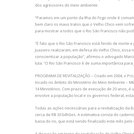
dos agressores do meio ambiente.
“Paramos em um ponto da Ilha do Fogo onde é comum a
bem claro os maus tratos que o Velho Chico vem sofre
para mostrar a todos que o Rio São Francisco não po
“É fato que o Rio São Francisco está ferido de morte
Juazeiro realizaram, em defesa do Velho Chico, essa
conscientizar a população”, afirmou o advogado Marc
luta. “O Rio São Francisco é de suma importância para 
PROGRAMA DE REVITALIZAÇÃO – Criado em 2004, o Prog
tocado no âmbito do Ministério do Meio Ambiente – MM
14 Ministérios. Com prazo de execução de 20 anos, é u
envolve a população local e os governos federal, esta
Todas as ações necessárias para a revitalização da 
cerca de R$ 30 bilhões. A estimativa consta do cadern
bacia do rio, que está sendo finalizado este mês pelo 
A discussão em torno da revitalização do Velho Chico