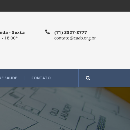
nda - Sexta
(71) 3327-8777
 - 18:00*
contato@caab.org.br
DE SAÚDE
CONTATO