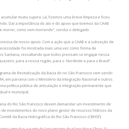
cumular muita sujeira. Lá, fizemos uma breve limpeza e ficou
ndo. Daí a importância do ato e do apoio que tivemos da CAAB
de morrer, como vem morrendo”, conclui o delegado.
 e precisa de nosso apoio. Com a ação que a CAAB e a subseção de
 necessidade foi mostrada mais uma vez como forma de
os Santana, ressaltando que todos precisam se engajar nessa
Juazeiro, para a nossa região, para o Nordeste e para o Brasil”.
rama de Revitalização da Bacia do rio São Francisco vem sendo
A, em parceria com o Ministério da Integração Nacional e outros
ma política pública de articulação e integração permanente que
dual e municipal.
Bacia do Rio São Francisco devem demandar um investimento de
o de investimentos do novo plano gestor de recursos hídricos da
Comitê da Bacia Hidrográfica do Rio São Francisco (CBHSF).
 tomou impulso a partir do lançamento do plano Novo Chico. O