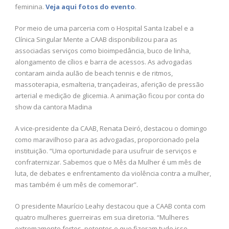
feminina.
Veja aqui fotos do evento
.
Por meio de uma parceria com o Hospital Santa Izabel e a
Clínica Singular Mente a CAAB disponibilizou para as
associadas serviços como bioimpedância, buco de linha,
alongamento de cílios e barra de acessos. As advogadas
contaram ainda aulão de beach tennis e de ritmos,
massoterapia, esmalteria, trançadeiras, aferição de pressão
arterial e medição de glicemia. A animação ficou por conta do
show da cantora Madina
A vice-presidente da CAAB, Renata Deiró, destacou o domingo
como maravilhoso para as advogadas, proporcionado pela
instituição. “Uma oportunidade para usufruir de serviços e
confraternizar. Sabemos que o Mês da Mulher é um mês de
luta, de debates e enfrentamento da violência contra a mulher,
mas também é um mês de comemorar”.
O presidente Maurício Leahy destacou que a CAAB conta com
quatro mulheres guerreiras em sua diretoria. “Mulheres
extremamente fortes, potentes e que fizeram tudo isso