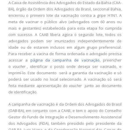
A Caixa de Assistência dos Advogados do Estado da Bahia (CAA-
BA), órgão da Ordem dos Advogados do Brasil, seccional Bahia,
encerrou o primeiro lote da vacinação contra a gripe H1N1. A
meta de vacinar o público alvo (advogados com 60 anos ou
mais e gestantes) estabelecida para esta etapa foi cumprida
com sucesso. A CAAB libera agora o segundo lote, todos os
advogados podem ser imunizados independentemente de
idade ou de estarem inclusos em algum grupo preferencial.
Para receber a vacina de forma ordenada o advogado precisa
acessar a
página da campanha de vacinação
, preencher
o
voucher
, identificar o posto onde deseja ser vacinado, e
imprimí-lo. Este documento
será a garantia da vacinação e só
poderá ser usado no local selecionado. A vacinação só será
feita mediante apresentação do
voucher
junto ao documento
de identificação.
A campanha de vacinação é da Ordem dos Advogados do Brasil
(OAB-BA), em conjunto com a CAAB, e tem o apoio do Conselho
Gestor do Fundo de Integração e Desenvolvimento Assistencial
dos Advogados (FIDA), também presidido pelo presidente da
OAB-BA, Luiz Viana, e da Coordenação Nacional das Caixas de