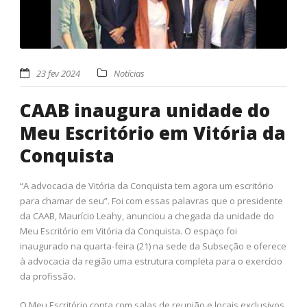
23 fev 2024
Notícias
CAAB inaugura unidade do
Meu Escritório em Vitória da
Conquista
“A advocacia de Vitória da Conquista tem agora um escritório
para chamar de seu”. Foi com essas palavras que o presidente
da CAAB, Maurício Leahy, anunciou a chegada da unidade do
Meu Escritório em Vitória da Conquista. O espaço foi
inaugurado na quarta-feira (21) na sede da Subseção e oferece
à advocacia da região uma estrutura completa para o exercício
da profissão.
O Meu Escritório conta com salas de reunião e locais exclusivos