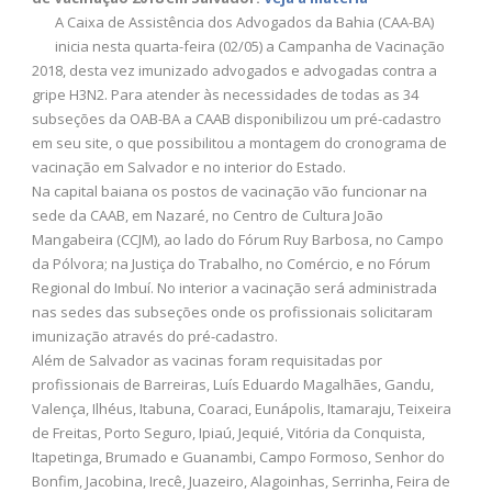
A Caixa de Assistência dos Advogados da Bahia (CAA-BA)
inicia nesta quarta-feira (02/05) a Campanha de Vacinação
2018, desta vez imunizado advogados e advogadas contra a
gripe H3N2. Para atender às necessidades de todas as 34
subseções da OAB-BA a CAAB disponibilizou um pré-cadastro
em seu site, o que possibilitou a montagem do cronograma de
vacinação em Salvador e no interior do Estado.
Na capital baiana os postos de vacinação vão funcionar na
sede da CAAB, em Nazaré, no Centro de Cultura João
Mangabeira (CCJM), ao lado do Fórum Ruy Barbosa, no Campo
da Pólvora; na Justiça do Trabalho, no Comércio, e no Fórum
Regional do Imbuí. No interior a vacinação será administrada
nas sedes das subseções onde os profissionais solicitaram
imunização através do pré-cadastro.
Além de Salvador as vacinas foram requisitadas por
profissionais de Barreiras, Luís Eduardo Magalhães, Gandu,
Valença, Ilhéus, Itabuna, Coaraci, Eunápolis, Itamaraju, Teixeira
de Freitas, Porto Seguro, Ipiaú, Jequié, Vitória da Conquista,
Itapetinga, Brumado e Guanambi, Campo Formoso, Senhor do
Bonfim, Jacobina, Irecê, Juazeiro, Alagoinhas, Serrinha, Feira de