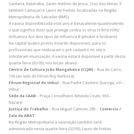
Santana, Itaberaba, Santo Antônio de Jesus, Cruz das Almas. E
também Camaçari e Lauro de Freitas, localizadas na Região
Metropolitana de Salvador (RMS).
A vacina disponibilizada este ano é tretavalente/quadrivalente,
o que significa dizer que protege contra os vírus H1N1e H3N2
(influenza A) e dois tipos de influenza B (phuket e brisbane).
Na capital quatro postos estarão disponíveis, para os
profissionais que realizaram o pré-cadastro no site e
solicitaram imunização. A vacina estará disponível a partir desta
quarta-feira (02/05), nos locais abaixo:
Centro de Cultura João Mangabeira (CCJM)
– Rua do Carro,
136 (ao lado do Fórum Ruy Barbosa);
Fórum Regional do Imbuí
–
Rua Padre Casimiro Quiroga, s/n –
Imbuí;
Sede da CAAB
– Praça Conselheiro Almeida Couto, 656 –
Nazaré;
Justiça do Trabalho
– Rua Miguel Calmom, 285 –
Comercio /
Sala da ABAT
;
Na Região Metropolitana a vacinação também será
administrada nesta quarta-feira (02/05), Lauro de Freitas