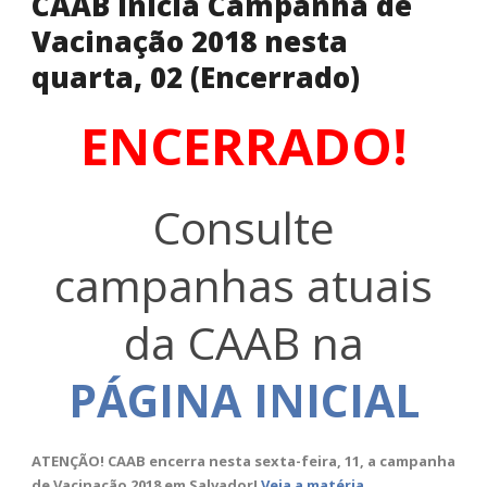
CAAB inicia Campanha de
Vacinação 2018 nesta
quarta, 02 (Encerrado)
ENCERRADO!
Consulte
campanhas atuais
da CAAB na
PÁGINA INICIAL
ATENÇÃO! CAAB encerra nesta sexta-feira, 11, a campanha
de Vacinação 2018 em Salvador!
Veja a matéria