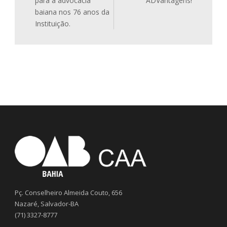
para a advocacia
ADVantagens!
baiana nos 76 anos da
Instituição.
Pç. Conselheiro Almeida Couto, 656
Nazaré, Salvador-BA
(71) 3327-8777