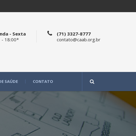
nda - Sexta
(71) 3327-8777
 - 18:00*
contato@caab.org.br
DE SAÚDE
CONTATO