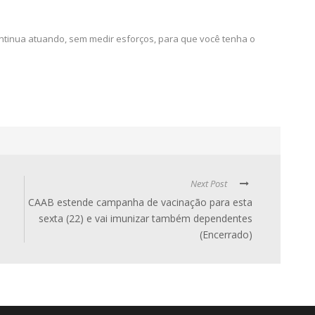
ntinua atuando, sem medir esforços, para que você tenha o
Next Post
CAAB estende campanha de vacinação para esta
sexta (22) e vai imunizar também dependentes
(Encerrado)