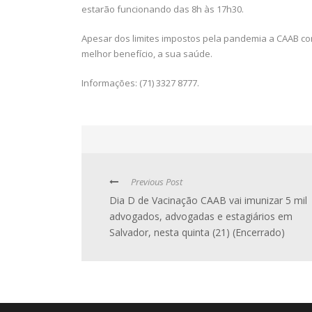
estarão funcionando das 8h às 17h30.
Apesar dos limites impostos pela pandemia a CAAB co
melhor benefício, a sua saúde.
Informações: (71) 3327 8777.
Previous Post
Dia D de Vacinação CAAB vai imunizar 5 mil
advogados, advogadas e estagiários em
Salvador, nesta quinta (21) (Encerrado)