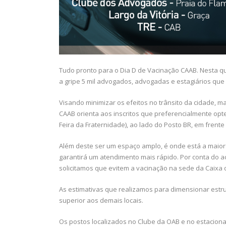
Tudo pronto para o Dia D de Vacinação CAAB. Nesta qui
a gripe 5 mil advogados, advogadas e estagiários qu
Visando minimizar os efeitos no trânsito da cidade, 
CAAB orienta aos inscritos que preferencialmente opte
Feira da Fraternidade), ao lado do Posto BR, em frent
Além deste ser um espaço amplo, é onde está a maior 
garantirá um atendimento mais rápido. Por conta do ac
solicitamos que evitem a vacinação na sede da Caixa d
As estimativas que realizamos para dimensionar est
superior aos demais locais.
Os postos localizados no Clube da OAB e no estaci