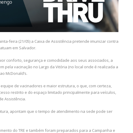
nta-feira (21/05) a Caixa de Assistência pretende imunizar contra
e atuam em Salvador.
maior conforto, segurança e comodidade aos seus associados, a
m pela vacinação no Largo da Vitória (no local onde é realizada a
e ao McDonald’s.
equipe de vacinadores e maior estrutura, o que, com certeza,
esso restrito e do espaço limitado principalmente para veículos,
e Assistência.
rutura, apontam que o tempo de atendimento na sede pode ser
onamento do TRE e também foram preparados para a Campanha e