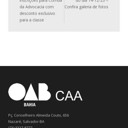
inscrições para Corrida
do dia 14-12-23 –
da Advocacia com
Confira galeria de fotos
desconto exclusivo
para a classe
Pç. Conselheiro Almeida Couto, 656
Nazaré, Salvador-BA
(71) 3327-8777