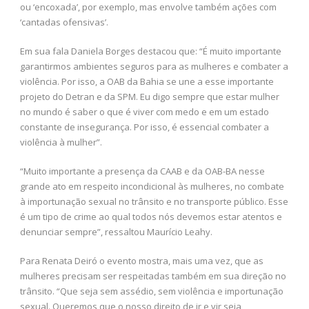
ou ‘encoxada’, por exemplo, mas envolve também ações com
‘cantadas ofensivas’.
Em sua fala Daniela Borges destacou que: “É muito importante
garantirmos ambientes seguros para as mulheres e combater a
violência. Por isso, a OAB da Bahia se une a esse importante
projeto do Detran e da SPM. Eu digo sempre que estar mulher
no mundo é saber o que é viver com medo e em um estado
constante de insegurança. Por isso, é essencial combater a
violência à mulher”.
“Muito importante a presença da CAAB e da OAB-BA nesse
grande ato em respeito incondicional às mulheres, no combate
à importunação sexual no trânsito e no transporte público. Esse
é um tipo de crime ao qual todos nós devemos estar atentos e
denunciar sempre”, ressaltou Maurício Leahy.
Para Renata Deiró o evento mostra, mais uma vez, que as
mulheres precisam ser respeitadas também em sua direção no
trânsito. “Que seja sem assédio, sem violência e importunação
sexual. Queremos que o nosso direito de ir e vir seja