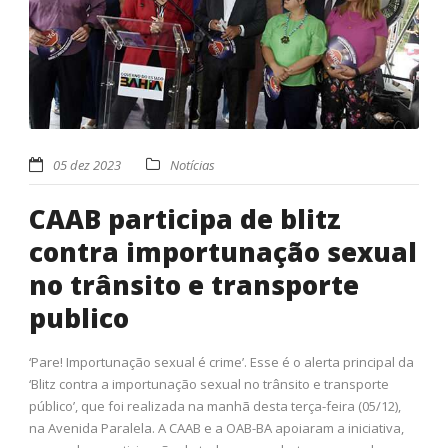
05 dez 2023
Notícias
CAAB participa de blitz
contra importunação sexual
no trânsito e transporte
publico
‘Pare! Importunação sexual é crime’. Esse é o alerta principal da
‘Blitz contra a importunação sexual no trânsito e transporte
público’, que foi realizada na manhã desta terça-feira (05/12),
na Avenida Paralela. A CAAB e a OAB-BA apoiaram a iniciativa,