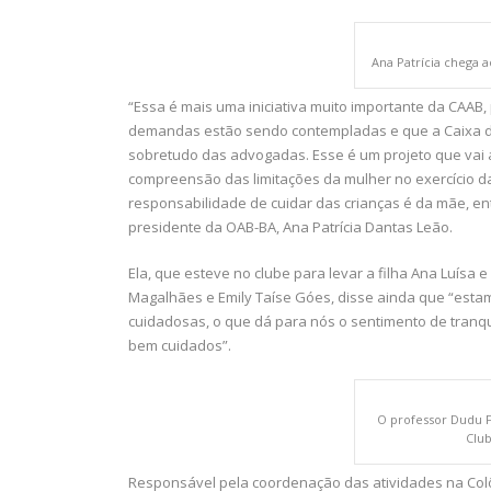
Ana Patrícia chega a
“Essa é mais uma iniciativa muito importante da CAAB
demandas estão sendo contempladas e que a Caixa de
sobretudo das advogadas. Esse é um projeto que vai 
compreensão das limitações da mulher no exercício d
responsabilidade de cuidar das crianças é da mãe, ent
presidente da OAB-BA, Ana Patrícia Dantas Leão.
Ela, que esteve no clube para levar a filha Ana Luísa
Magalhães e Emily Taíse Góes, disse ainda que “estam
cuidadosas, o que dá para nós o sentimento de tranqu
bem cuidados”.
O professor Dudu F
Clu
Responsável pela coordenação das atividades na Colô