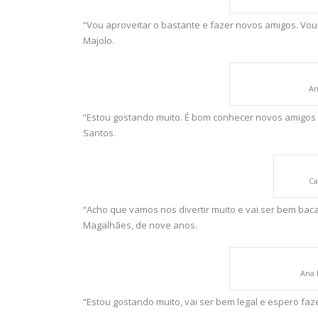
“Vou aproveitar o bastante e fazer novos amigos. Vou m
Majolo.
An
“Estou gostando muito. É bom conhecer novos amigos 
Santos.
Ca
“Acho que vamos nos divertir muito e vai ser bem bac
Magalhães, de nove anos.
Ana 
“Estou gostando muito, vai ser bem legal e espero faz