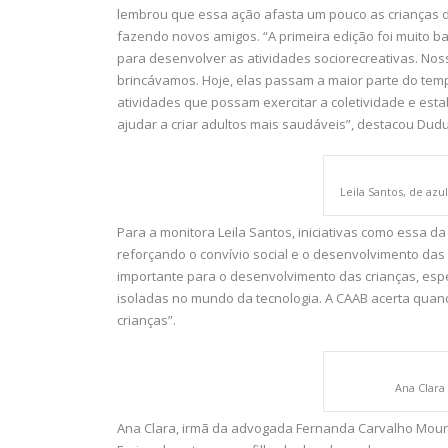
lembrou que essa ação afasta um pouco as crianças do 
fazendo novos amigos. “A primeira edição foi muito 
para desenvolver as atividades sociorecreativas. Nos
brincávamos. Hoje, elas passam a maior parte do tempo 
atividades que possam exercitar a coletividade e es
ajudar a criar adultos mais saudáveis”, destacou Dudu
Leila Santos, de azu
Para a monitora Leila Santos, iniciativas como essa d
reforçando o convívio social e o desenvolvimento das 
importante para o desenvolvimento das crianças, esp
isoladas no mundo da tecnologia. A CAAB acerta qua
crianças”.
Ana Clara 
Ana Clara, irmã da advogada Fernanda Carvalho Moura R