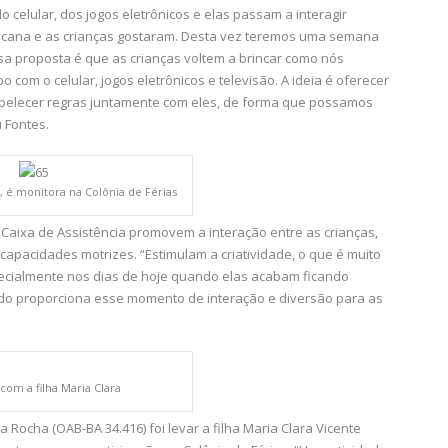
celular, dos jogos eletrônicos e elas passam a interagir
bacana e as crianças gostaram. Desta vez teremos uma semana
sa proposta é que as crianças voltem a brincar como nós
com o celular, jogos eletrônicos e televisão. A ideia é oferecer
tabelecer regras juntamente com eles, de forma que possamos
 Fontes.
l, é monitora na Colônia de Férias
a Caixa de Assistência promovem a interação entre as crianças,
capacidades motrizes. “Estimulam a criatividade, o que é muito
ecialmente nos dias de hoje quando elas acabam ficando
ndo proporciona esse momento de interação e diversão para as
com a filha Maria Clara
ocha (OAB-BA 34.416) foi levar a filha Maria Clara Vicente