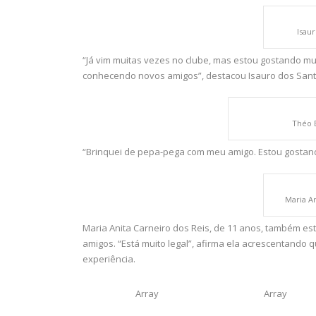
Isau
“Já vim muitas vezes no clube, mas estou gostando mui
conhecendo novos amigos”, destacou Isauro dos Santo
Théo 
“Brinquei de pepa-pega com meu amigo. Estou gostand
Maria An
Maria Anita Carneiro dos Reis, de 11 anos, também es
amigos. “Está muito legal”, afirma ela acrescentando
experiência.
Array
Array