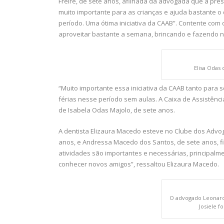
Freire, de sete anos, afilhada da advogada que a pres
muito importante para as crianças e ajuda bastante o 
período. Uma ótima iniciativa da CAAB”. Contente com
aproveitar bastante a semana, brincando e fazendo 
Elisa Odas 
“Muito importante essa iniciativa da CAAB tanto para 
férias nesse período sem aulas. A Caixa de Assistênci
de Isabela Odas Majolo, de sete anos.
A dentista Elizaura Macedo esteve no Clube dos Advog
anos, e Andressa Macedo dos Santos, de sete anos, f
atividades são importantes e necessárias, principalm
conhecer novos amigos”, ressaltou Elizaura Macedo.
O advogado Leonard
Josiele f