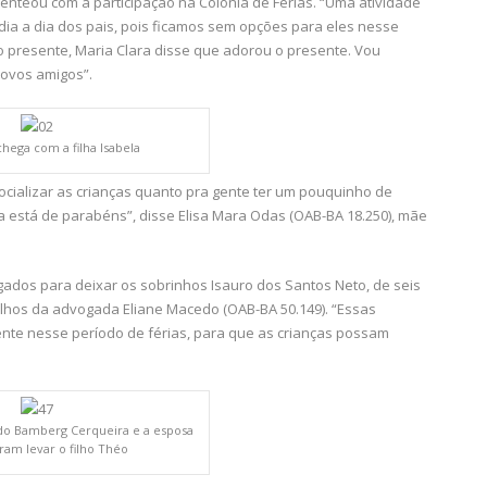
enteou com a participação na Colônia de Férias. “Uma atividade
dia a dia dos pais, pois ficamos sem opções para eles nesse
 o presente, Maria Clara disse que adorou o presente. Vou
novos amigos”.
chega com a filha Isabela
socializar as crianças quanto pra gente ter um pouquinho de
a está de parabéns”, disse Elisa Mara Odas (OAB-BA 18.250), mãe
ados para deixar os sobrinhos Isauro dos Santos Neto, de seis
ilhos da advogada Eliane Macedo (OAB-BA 50.149). “Essas
ente nesse período de férias, para que as crianças possam
o Bamberg Cerqueira e a esposa
oram levar o filho Théo