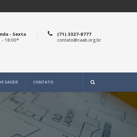
nda - Sexta
(71) 3327-8777
 - 18:00*
contato@caab.org.br
DE SAÚDE
CONTATO