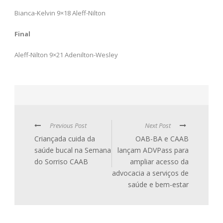
Bianca-Kelvin 9×18 Aleff-Nilton
Final
Aleff-Nilton 9×21 Adenilton-Wesley
Previous Post
Next Post
Criançada cuida da
OAB-BA e CAAB
saúde bucal na Semana
lançam ADVPass para
do Sorriso CAAB
ampliar acesso da
advocacia a serviços de
saúde e bem-estar