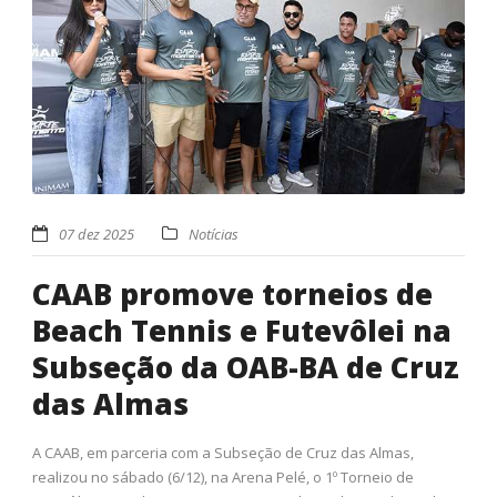
07 dez 2025
Notícias
CAAB promove torneios de
Beach Tennis e Futevôlei na
Subseção da OAB-BA de Cruz
das Almas
A CAAB, em parceria com a Subseção de Cruz das Almas,
realizou no sábado (6/12), na Arena Pelé, o 1º Torneio de