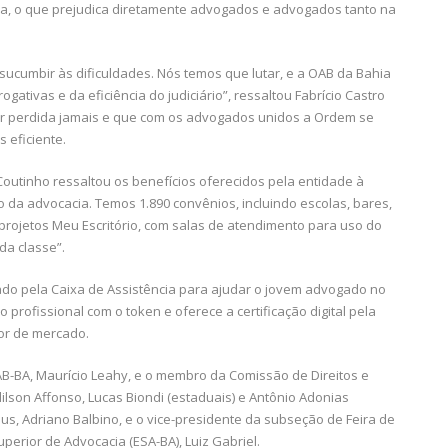
ia, o que prejudica diretamente advogados e advogados tanto na
sucumbir às dificuldades. Nós temos que lutar, e a OAB da Bahia
ativas e da eficiência do judiciário”, ressaltou Fabrício Castro
r perdida jamais e que com os advogados unidos a Ordem se
s eficiente.
Coutinho ressaltou os benefícios oferecidos pela entidade à
o da advocacia. Temos 1.890 convênios, incluindo escolas, bares,
s projetos Meu Escritório, com salas de atendimento para uso do
da classe”.
riado pela Caixa de Assistência para ajudar o jovem advogado no
 profissional com o token e oferece a certificação digital pela
lor de mercado.
AB-BA, Maurício Leahy, e o membro da Comissão de Direitos e
ilson Affonso, Lucas Biondi (estaduais) e Antônio Adonias
sus, Adriano Balbino, e o vice-presidente da subseção de Feira de
perior de Advocacia (ESA-BA), Luiz Gabriel.