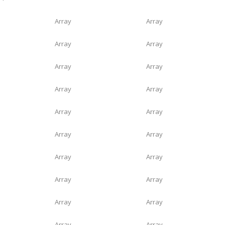
Array
Array
Array
Array
Array
Array
Array
Array
Array
Array
Array
Array
Array
Array
Array
Array
Array
Array
Array
Array