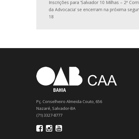
Inscrições para ‘Salvador 10 Milhas – 2ª Corr
da Advocacia’ se encerram na próxima segu
18
Pç. Conselheiro Almeida Couto, 656
Nazaré, Salvador-BA
(71) 3327-8777