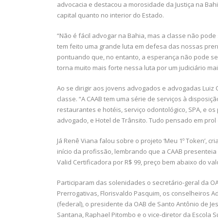
advocacia e destacou a morosidade da Justiça na Bah
capital quanto no interior do Estado.
“Não é fácil advogar na Bahia, mas a classe não pode 
tem feito uma grande luta em defesa das nossas prerrog
pontuando que, no entanto, a esperança não pode se
torna muito mais forte nessa luta por um judiciário mai
Ao se dirigir aos jovens advogados e advogadas Luiz 
classe. “A CAAB tem uma série de serviços à disposiçã
restaurantes e hotéis, serviço odontológico, SPA, e o
advogado, e Hotel de Trânsito. Tudo pensado em prol 
Já Renê Viana falou sobre o projeto ‘Meu 1º Token’, c
início da profissão, lembrando que a CAAB presenteia o
Valid Certificadora por R$ 99, preço bem abaixo do va
Participaram das solenidades o secretário-geral da O
Prerrogativas, Florisvaldo Pasquim, os conselheiros Ad
(federal), o presidente da OAB de Santo Antônio de Je
Santana, Raphael Pitombo e o vice-diretor da Escola Su