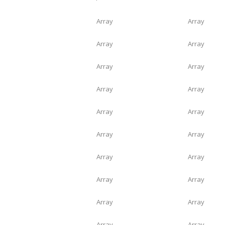
Array
Array
Array
Array
Array
Array
Array
Array
Array
Array
Array
Array
Array
Array
Array
Array
Array
Array
Array
Array