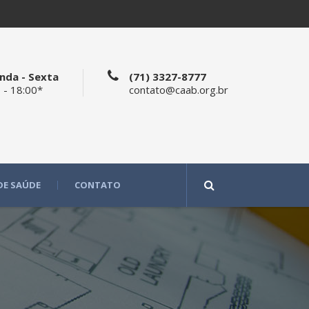
nda - Sexta
(71) 3327-8777
 - 18:00*
contato@caab.org.br
DE SAÚDE
CONTATO