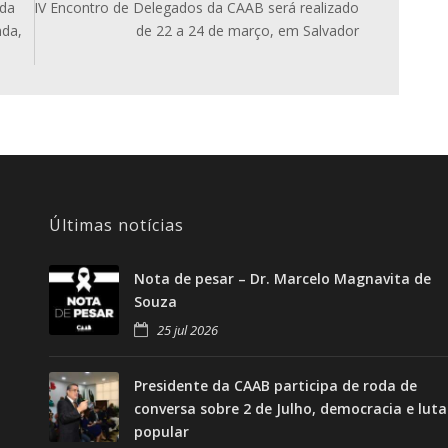
ida
IV Encontro de Delegados da CAAB será realizado
nda,
de 22 a 24 de março, em Salvador
Últimas notícias
Nota de pesar – Dr. Marcelo Magnavita de
Souza
25 jul 2026
Presidente da CAAB participa de roda de
conversa sobre 2 de Julho, democracia e luta
popular