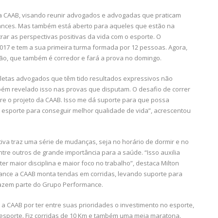
va CAAB, visando reunir advogados e advogadas que praticam
ances. Mas também está aberto para aqueles que estão na
rar as perspectivas positivas da vida com o esporte. O
017 e tem a sua primeira turma formada por 12 pessoas. Agora,
dão, que também é corredor e fará a prova no domingo.
tletas advogados que têm tido resultados expressivos não
bém revelado isso nas provas que disputam. O desafio de correr
re o projeto da CAAB. Isso me dá suporte para que possa
 esporte para conseguir melhor qualidade de vida”, acrescentou
tiva traz uma série de mudanças, seja no horário de dormir e no
re outros de grande importância para a saúde. “Isso auxilia
ter maior disciplina e maior foco no trabalho”, destaca Milton
ance a CAAB monta tendas em corridas, levando suporte para
fazem parte do Grupo Performance.
u a CAAB por ter entre suas prioridades o investimento no esporte,
e esporte. Fiz corridas de 10 Km e também uma meia maratona.