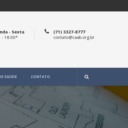
nda - Sexta
(71) 3327-8777
 - 18:00*
contato@caab.org.br
DE SAÚDE
CONTATO