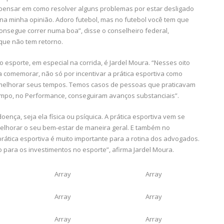
 pensar em como resolver alguns problemas por estar desligado
 na minha opinião. Adoro futebol, mas no futebol você tem que
consegue correr numa boa”, disse o conselheiro federal,
que não tem retorno.
esporte, em especial na corrida, é Jardel Moura. “Nesses oito
 comemorar, não só por incentivar a prática esportiva como
 melhorar seus tempos. Temos casos de pessoas que praticavam
tempo, no Performance, conseguiram avanços substanciais”.
oença, seja ela física ou psíquica. A prática esportiva vem se
lhorar o seu bem-estar de maneira geral. E também no
ática esportiva é muito importante para a rotina dos advogados.
o para os investimentos no esporte”, afirma Jardel Moura.
Array
Array
Array
Array
Array
Array