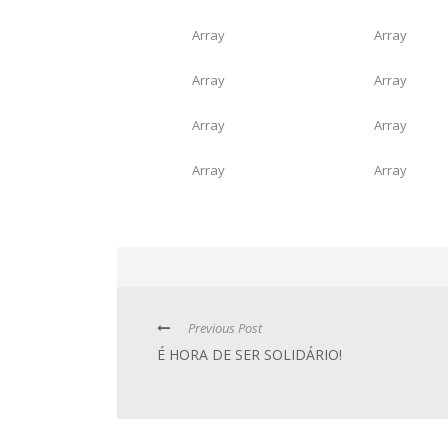
Array
Array
Array
Array
Array
Array
Array
Array
Previous Post
É HORA DE SER SOLIDÁRIO!