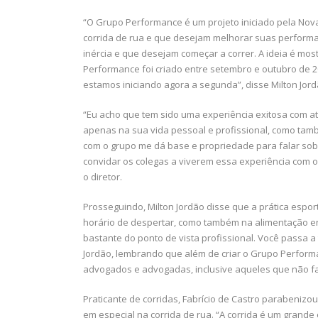
“O Grupo Performance é um projeto iniciado pela No
corrida de rua e que desejam melhorar suas perform
inércia e que desejam começar a correr. A ideia é most
Performance foi criado entre setembro e outubro de 2
estamos iniciando agora a segunda”, disse Milton Jor
“Eu acho que tem sido uma experiência exitosa com a
apenas na sua vida pessoal e profissional, como tam
com o grupo me dá base e propriedade para falar sob
convidar os colegas a viverem essa experiência com o
o diretor.
Prosseguindo, Milton Jordão disse que a prática espor
horário de despertar, como também na alimentação ent
bastante do ponto de vista profissional. Você passa a 
Jordão, lembrando que além de criar o Grupo Perform
advogados e advogadas, inclusive aqueles que não 
Praticante de corridas, Fabrício de Castro parabenizo
em especial na corrida de rua. “A corrida é um grand