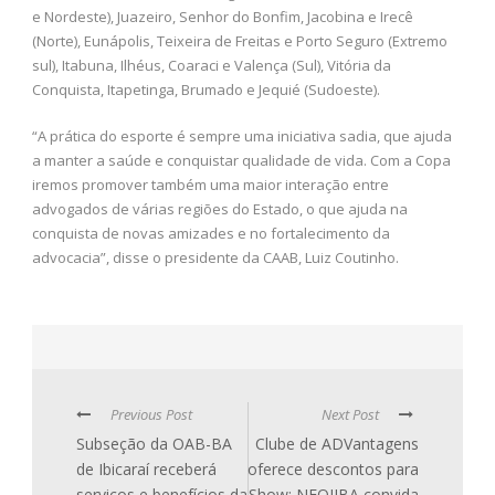
e Nordeste), Juazeiro, Senhor do Bonfim, Jacobina e Irecê
(Norte), Eunápolis, Teixeira de Freitas e Porto Seguro (Extremo
sul), Itabuna, Ilhéus, Coaraci e Valença (Sul), Vitória da
Conquista, Itapetinga, Brumado e Jequié (Sudoeste).
“A prática do esporte é sempre uma iniciativa sadia, que ajuda
a manter a saúde e conquistar qualidade de vida. Com a Copa
iremos promover também uma maior interação entre
advogados de várias regiões do Estado, o que ajuda na
conquista de novas amizades e no fortalecimento da
advocacia”, disse o presidente da CAAB, Luiz Coutinho.
Previous Post
Next Post
Subseção da OAB-BA
Clube de ADVantagens
de Ibicaraí receberá
oferece descontos para
serviços e benefícios da
Show: NEOJIBA convida