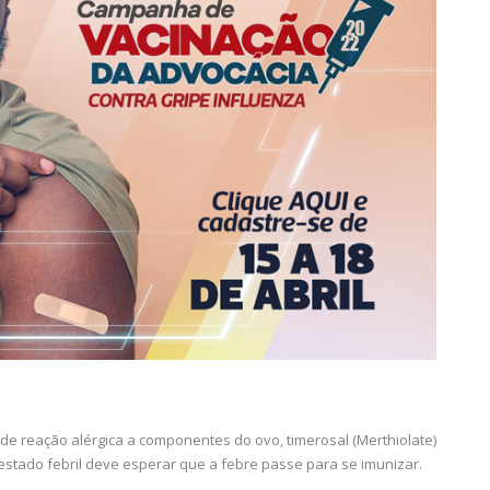
de reação alérgica a componentes do ovo, timerosal (Merthiolate)
stado febril deve esperar que a febre passe para se imunizar.