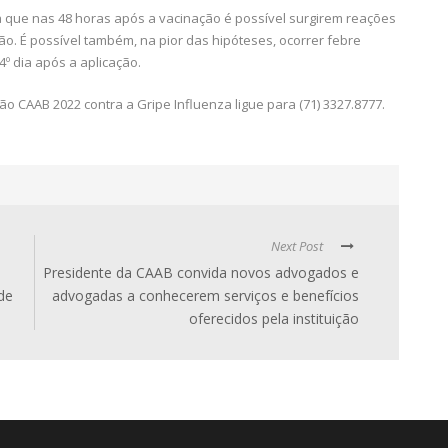
a que nas 48 horas após a vacinação é possível surgirem reações
ão. É possível também, na pior das hipóteses, ocorrer febre
4º dia após a aplicação.
CAAB 2022 contra a Gripe Influenza ligue para (71) 3327.8777.
Next Post
Presidente da CAAB convida novos advogados e
de
advogadas a conhecerem serviços e benefícios
oferecidos pela instituição