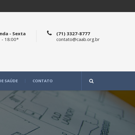
nda - Sexta
(71) 3327-8777
 - 18:00*
contato@caab.org.br
DE SAÚDE
CONTATO