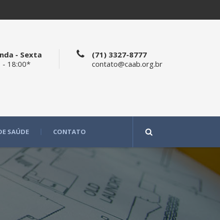
nda - Sexta
(71) 3327-8777
 - 18:00*
contato@caab.org.br
DE SAÚDE
CONTATO