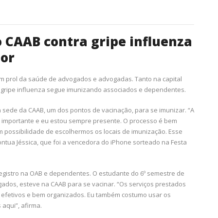
CAAB contra gripe influenza
ior
em prol da saúde de advogados e advogadas. Tanto na capital
a gripe influenza segue imunizando associados e dependentes.
 sede da CAAB, um dos pontos de vacinação, para se imunizar. “A
importante e eu estou sempre presente. O processo é bem
om possibilidade de escolhermos os locais de imunização. Esse
ntua Jéssica, que foi a vencedora do iPhone sorteado na Festa
egistro na OAB e dependentes. O estudante do 6º semestre de
vogados, esteve na CAAB para se vacinar. “Os serviços prestados
 efetivos e bem organizados. Eu também costumo usar os
 aqui”, afirma.