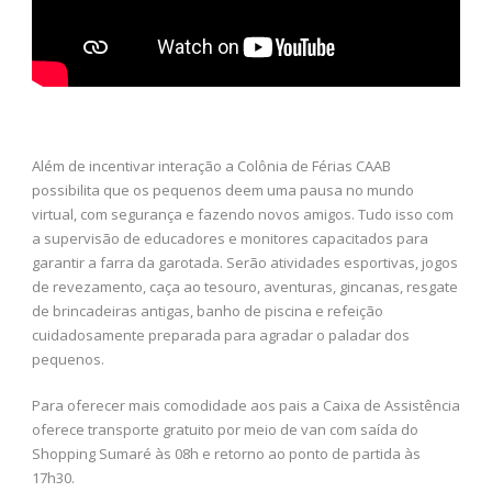
Além de incentivar interação a Colônia de Férias CAAB
possibilita que os pequenos deem uma pausa no mundo
virtual, com segurança e fazendo novos amigos. Tudo isso com
a supervisão de educadores e monitores capacitados para
garantir a farra da garotada. Serão atividades esportivas, jogos
de revezamento, caça ao tesouro, aventuras, gincanas, resgate
de brincadeiras antigas, banho de piscina e refeição
cuidadosamente preparada para agradar o paladar dos
pequenos.
Para oferecer mais comodidade aos pais a Caixa de Assistência
oferece transporte gratuito por meio de van com saída do
Shopping Sumaré às 08h e retorno ao ponto de partida às
17h30.