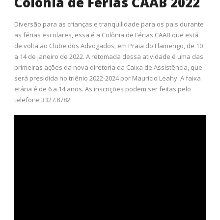
Colônia de Férias CAAB 2022
Diversão para as crianças e tranquilidade para os pais durante
as férias escolares, essa é a Colônia de Férias CAAB que está
de volta ao Clube dos Advogados, em Praia do Flamengo, de 10
a 14 de janeiro de 2022. A retomada dessa atividade é uma das
primeiras ações da nova diretoria da Caixa de Assistência, que
será presidida no triênio 2022-2024 por Maurício Leahy. A faixa
etária é de 6 a 14 anos. As inscrições podem ser feitas pelo
telefone 3327.8782.