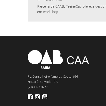
Parceira da CAAB, TreineCap oferece desco
em workshop
Pç. Conselheiro Almeida Couto, 656
Nazaré, Salvador-BA
(71) 3327-8777