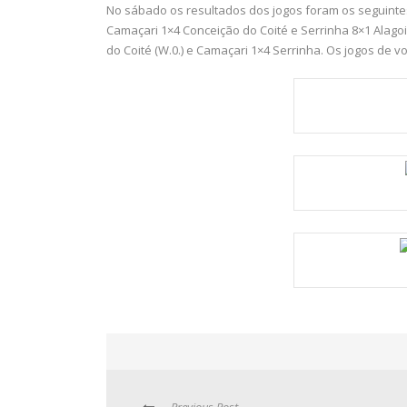
No sábado os resultados dos jogos foram os seguintes
Camaçari 1×4 Conceição do Coité e Serrinha 8×1 Alago
do Coité (W.0.) e Camaçari 1×4 Serrinha. Os jogos de v
Previous Post