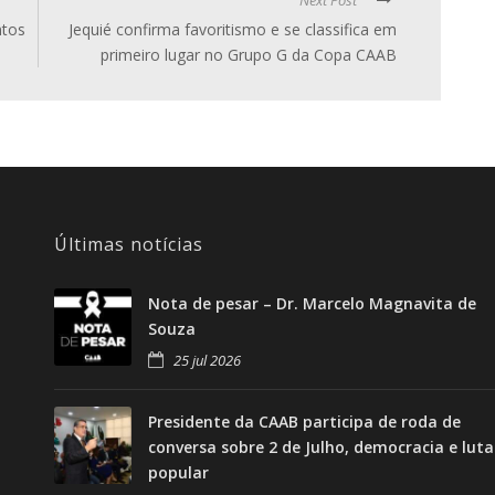
ntos
Jequié confirma favoritismo e se classifica em
primeiro lugar no Grupo G da Copa CAAB
Últimas notícias
Nota de pesar – Dr. Marcelo Magnavita de
Souza
25 jul 2026
Presidente da CAAB participa de roda de
conversa sobre 2 de Julho, democracia e luta
popular