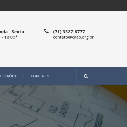
nda - Sexta
(71) 3327-8777
 - 18:00*
contato@caab.org.br
DE SAÚDE
CONTATO