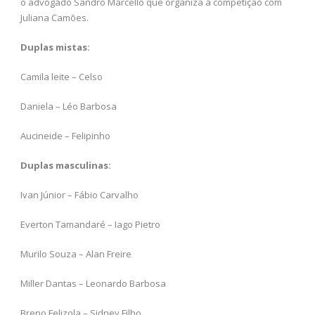
o advogado Sandro Marcello que organiza a competição com
Juliana Camões.
Duplas mistas:
Camila leite – Celso
Daniela – Léo Barbosa
Aucineide – Felipinho
Duplas masculinas:
Ivan Júnior – Fábio Carvalho
Everton Tamandaré – Iago Pietro
Murilo Souza – Alan Freire
Miller Dantas – Leonardo Barbosa
Breno Felizola – Sidney Filho