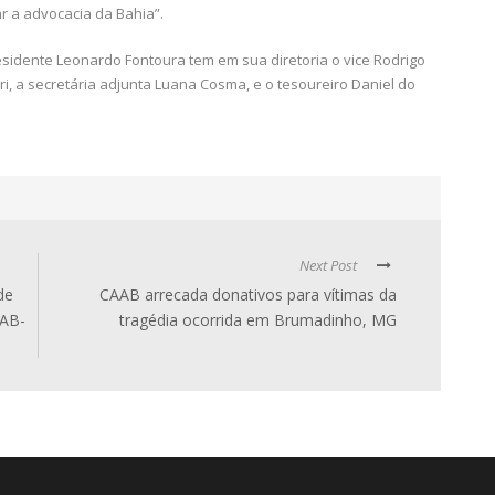
r a advocacia da Bahia”.
residente Leonardo Fontoura tem em sua diretoria o vice Rodrigo
eri, a secretária adjunta Luana Cosma, e o tesoureiro Daniel do
Next Post
de
CAAB arrecada donativos para vítimas da
OAB-
tragédia ocorrida em Brumadinho, MG