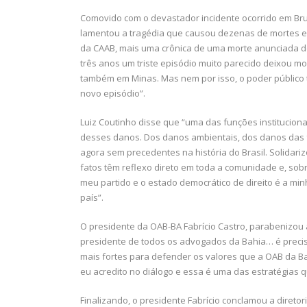
Comovido com o devastador incidente ocorrido em Brum
lamentou a tragédia que causou dezenas de mortes e
da CAAB, mais uma crônica de uma morte anunciada d
três anos um triste episódio muito parecido deixou 
também em Minas. Mas nem por isso, o poder público te
novo episódio”.
Luiz Coutinho disse que “uma das funções institucio
desses danos. Dos danos ambientais, dos danos das 
agora sem precedentes na história do Brasil. Solidar
fatos têm reflexo direto em toda a comunidade e, sob
meu partido e o estado democrático de direito é a mi
país”.
O presidente da OAB-BA Fabrício Castro, parabenizou 
presidente de todos os advogados da Bahia… é preci
mais fortes para defender os valores que a OAB da Ba
eu acredito no diálogo e essa é uma das estratégias qu
Finalizando, o presidente Fabrício conclamou a direto