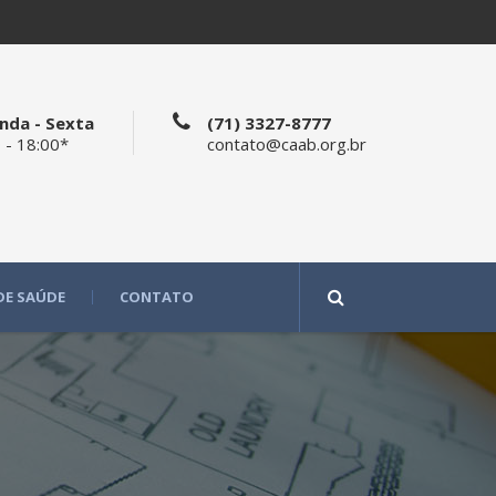
nda - Sexta
(71) 3327-8777
 - 18:00*
contato@caab.org.br
DE SAÚDE
CONTATO