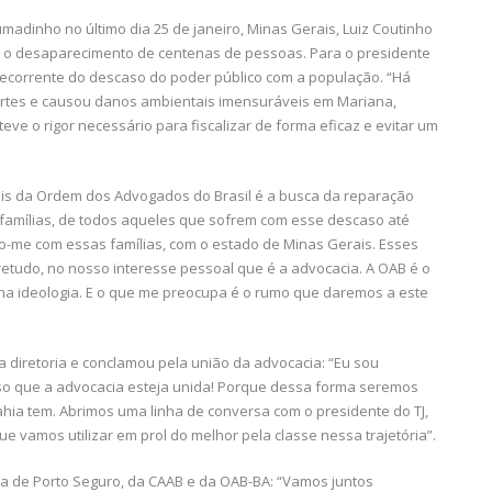
adinho no último dia 25 de janeiro, Minas Gerais, Luiz Coutinho
 o desaparecimento de centenas de pessoas. Para o presidente
ecorrente do descaso do poder público com a população. “Há
mortes e causou danos ambientais imensuráveis em Mariana,
ve o rigor necessário para fiscalizar de forma eficaz e evitar um
nais da Ordem dos Advogados do Brasil é a busca da reparação
famílias, de todos aqueles que sofrem com esse descaso até
izo-me com essas famílias, com o estado de Minas Gerais. Esses
retudo, no nosso interesse pessoal que é a advocacia. A OAB é o
nha ideologia. E o que me preocupa é o rumo que daremos a este
a diretoria e conclamou pela união da advocacia: “Eu sou
so que a advocacia esteja unida! Porque dessa forma seremos
hia tem. Abrimos uma linha de conversa com o presidente do TJ,
e vamos utilizar em prol do melhor pela classe nessa trajetória”.
ria de Porto Seguro, da CAAB e da OAB-BA: “Vamos juntos