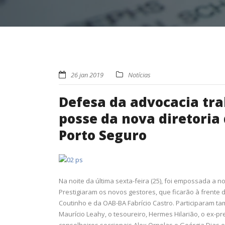
26 jan 2019
Notícias
Defesa da advocacia tra
posse da nova diretoria
Porto Seguro
Na noite da última sexta-feira (25), foi empossada a 
Prestigiaram os novos gestores, que ficarão à frente d
Coutinho e da OAB-BA Fabrício Castro. Participaram t
Maurício Leahy, o tesoureiro, Hermes Hilarião, o ex-p
conselheiros seccionais Alex Ornelas e Geórgia Dias e