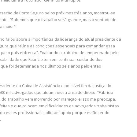
subseção de Porto Seguro pelos próximos três anos, mostrou-se
frente: “Sabemos que o trabalho será grande, mas a vontade de
a maior”.
ho falou sobre a importância da liderança do atual presidente da
figura que reúne as condições essenciais para comandar essa
que o país enfrenta”. Exaltando o trabalho desempenhado pelo
sabilidade que Fabrício tem em continuar cuidando dos
ue foi determinada nos últimos seis anos pelo então
idente da Caixa de Assistência o possível fim da Justiça do
 500 mil advogados que atuam nessa área do direito. “Fabrício
iça do Trabalho vem morrendo por inanição’ e isso me preocupa.
eitas e que colocam em dificuldades os advogados trabalhistas.
ando esses profissionais solicitam apoio porque estão tendo
.