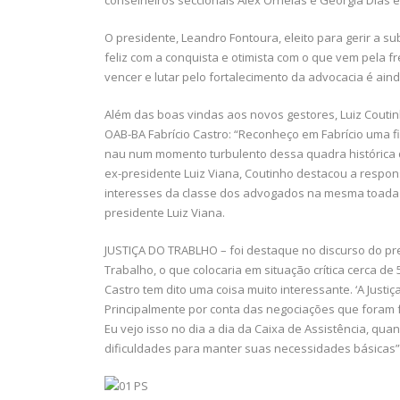
O presidente, Leandro Fontoura, eleito para gerir a 
feliz com a conquista e otimista com o que vem pela 
vencer e lutar pelo fortalecimento da advocacia é aind
Além das boas vindas aos novos gestores, Luiz Coutin
OAB-BA Fabrício Castro: “Reconheço em Fabrício uma 
nau num momento turbulento dessa quadra histórica 
ex-presidente Luiz Viana, Coutinho destacou a respon
interesses da classe dos advogados na mesma toada q
presidente Luiz Viana.
JUSTIÇA DO TRABLHO – foi destaque no discurso do pres
Trabalho, o que colocaria em situação crítica cerca de
Castro tem dito uma coisa muito interessante. ‘A Just
Principalmente por conta das negociações que foram f
Eu vejo isso no dia a dia da Caixa de Assistência, qu
dificuldades para manter suas necessidades básicas”