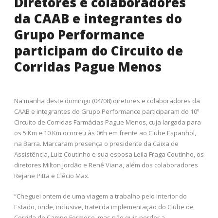
Diretores e colaboradores
da CAAB e integrantes do
Grupo Performance
participam do Circuito de
Corridas Pague Menos
Na manhã deste domingo (04/08) diretores e colaboradores da
CAAB e integrantes do Grupo Performance participaram do 10º
Circuito de Corridas Farmácias Pague Menos, cuja largada para
os 5 Km e 10 Km ocorreu às 06h em frente ao Clube Espanhol,
na Barra. Marcaram presença o presidente da Caixa de
Assistência, Luiz Coutinho e sua esposa Leila Fraga Coutinho, os
diretores Milton Jordão e Renê Viana, além dos colaboradores
Rejane Pitta e Clécio Max.
“Cheguei ontem de uma viagem a trabalho pelo interior do
Estado, onde, inclusive, tratei da implementação do Clube de
Corrida de Campo Formoso, mas não quis perder a