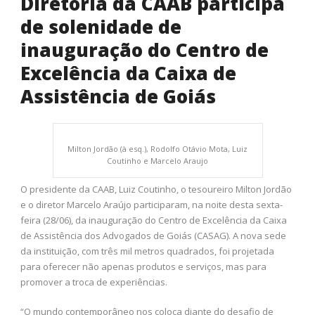
Diretoria da CAAB participa
de solenidade de
inauguração do Centro de
Excelência da Caixa de
Assistência de Goiás
Milton Jordão (à esq.), Rodolfo Otávio Mota, Luiz
Coutinho e Marcelo Araujo
O presidente da CAAB, Luiz Coutinho, o tesoureiro Milton Jordão
e o diretor Marcelo Araújo participaram, na noite desta sexta-
feira (28/06), da inauguração do Centro de Excelência da Caixa
de Assistência dos Advogados de Goiás (CASAG). A nova sede
da instituição, com três mil metros quadrados, foi projetada
para oferecer não apenas produtos e serviços, mas para
promover a troca de experiências.
“O mundo contemporâneo nos coloca diante do desafio de