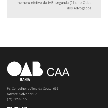
membro efetivo do IAB
segunda (01), no Clube
dos Advogados
Pç. Conselheiro Almeida Couto, 656
Nazaré, Salvador-BA
(71) 3327-8777