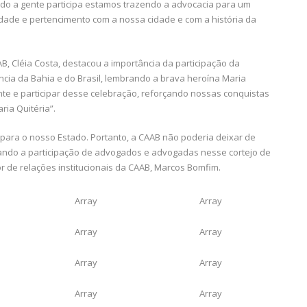
ndo a gente participa estamos trazendo a advocacia para um
dade e pertencimento com a nossa cidade e com a história da
B, Cléia Costa, destacou a importância da participação da
ência da Bahia e do Brasil, lembrando a brava heroína Maria
nte e participar desse celebração, reforçando nossas conquistas
ia Quitéria”.
 para o nosso Estado. Portanto, a CAAB não poderia deixar de
tando a participação de advogados e advogadas nesse cortejo de
r de relações institucionais da CAAB, Marcos Bomfim.
Array
Array
Array
Array
Array
Array
Array
Array