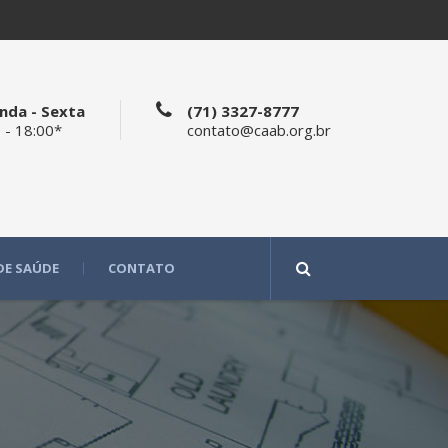
nda - Sexta
(71) 3327-8777
 - 18:00*
contato@caab.org.br
DE SAÚDE
CONTATO