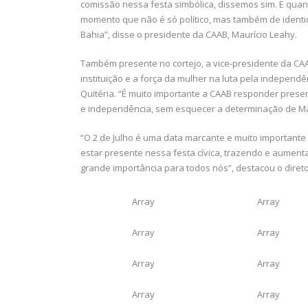
comissão nessa festa simbólica, dissemos sim. E qua
momento que não é só político, mas também de identi
Bahia”, disse o presidente da CAAB, Maurício Leahy.
Também presente no cortejo, a vice-presidente da CAA
instituição e a força da mulher na luta pela independ
Quitéria. “É muito importante a CAAB responder prese
e independência, sem esquecer a determinação de Mar
“O 2 de Julho é uma data marcante e muito importante
estar presente nessa festa cívica, trazendo e aumen
grande importância para todos nós”, destacou o direto
Array
Array
Array
Array
Array
Array
Array
Array