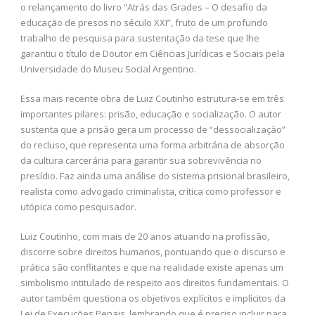
o relançamento do livro “Atrás das Grades – O desafio da
educação de presos no século XXI”, fruto de um profundo
trabalho de pesquisa para sustentação da tese que lhe
garantiu o título de Doutor em Ciências Jurídicas e Sociais pela
Universidade do Museu Social Argentino.
Essa mais recente obra de Luiz Coutinho estrutura-se em três
importantes pilares: prisão, educação e socialização. O autor
sustenta que a prisão gera um processo de “dessocialização”
do recluso, que representa uma forma arbitrária de absorção
da cultura carcerária para garantir sua sobrevivência no
presídio. Faz ainda uma análise do sistema prisional brasileiro,
realista como advogado criminalista, crítica como professor e
utópica como pesquisador.
Luiz Coutinho, com mais de 20 anos atuando na profissão,
discorre sobre direitos humanos, pontuando que o discurso e
prática são conflitantes e que na realidade existe apenas um
simbolismo intitulado de respeito aos direitos fundamentais. O
autor também questiona os objetivos explícitos e implícitos da
Lei de Execuções Penais, lembrando que é preciso incluir para