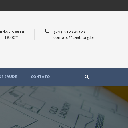
nda - Sexta
(71) 3327-8777
 - 18:00*
contato@caab.org.br
DE SAÚDE
CONTATO