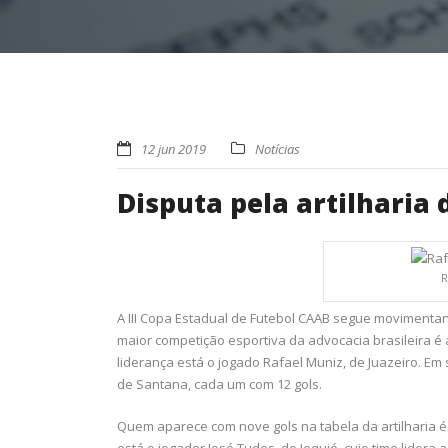
12 jun 2019
Notícias
Disputa pela artilharia
R
A III Copa Estadual de Futebol CAAB segue moviment
maior competição esportiva da advocacia brasileira é a
liderança está o jogado Rafael Muniz, de Juazeiro. Em s
de Santana, cada um com 12 gols.
Quem aparece com nove gols na tabela da artilharia é 
está o jogador José Tudes, de Jequié, cujo time lidera