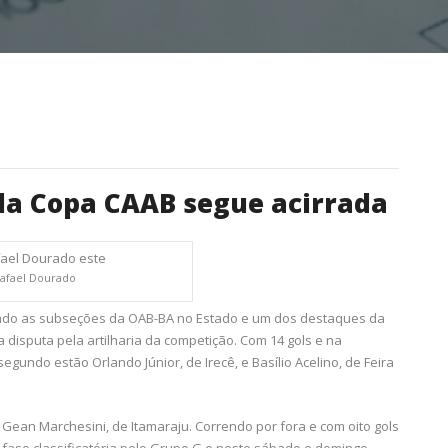
 da Copa CAAB segue acirrada
afael Dourado
ando as subseções da OAB-BA no Estado e um dos destaques da
 disputa pela artilharia da competição. Com 14 gols e na
egundo estão Orlando Júnior, de Irecê, e Basílio Acelino, de Feira
Gean Marchesini, de Itamaraju. Correndo por fora e com oito gols
 a fase classificatória pelo Grupo G e neste sábado e domingo