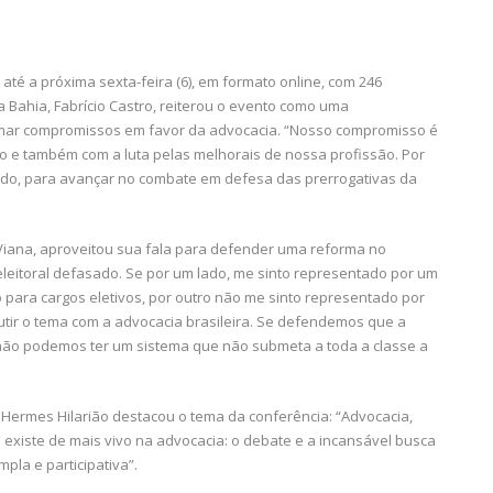
té a próxima sexta-feira (6), em formato online, com 246
 Bahia, Fabrício Castro, reiterou o evento como uma
irmar compromissos em favor da advocacia. “Nosso compromisso é
o e também com a luta pelas melhorais de nossa profissão. Por
udo, para avançar no combate em defesa das prerrogativas da
 Viana, aproveitou sua fala para defender uma reforma no
eleitoral defasado. Se por um lado, me sinto representado por um
o para cargos eletivos, por outro não me sinto representado por
utir o tema com a advocacia brasileira. Se defendemos que a
 não podemos ter um sistema que não submeta a toda a classe a
Hermes Hilarião destacou o tema da conferência: “Advocacia,
existe de mais vivo na advocacia: o debate e a incansável busca
pla e participativa”.