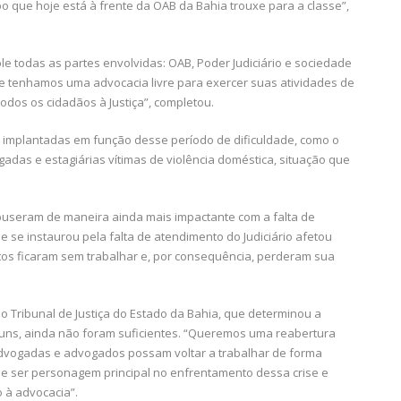
 que hoje está à frente da OAB da Bahia trouxe para a classe”,
le todas as partes envolvidas: OAB, Poder Judiciário e sociedade
 que tenhamos uma advocacia livre para exercer suas atividades de
odos os cidadãos à Justiça”, completou.
 implantadas em função desse período de dificuldade, como o
gadas e estagiárias vítimas de violência doméstica, situação que
mpuseram de maneira ainda mais impactante com a falta de
ue se instaurou pela falta de atendimento do Judiciário afetou
os ficaram sem trabalhar e, por consequência, perderam sua
o Tribunal de Justiça do Estado da Bahia, que determinou a
uns, ainda não foram suficientes. “Queremos uma reabertura
advogadas e advogados possam voltar a trabalhar de forma
de ser personagem principal no enfrentamento dessa crise e
o à advocacia”.