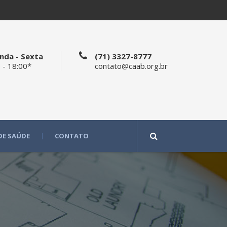
nda - Sexta
(71) 3327-8777
 - 18:00*
contato@caab.org.br
DE SAÚDE
CONTATO