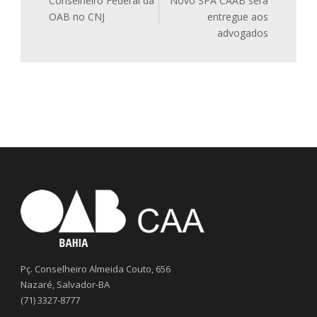
Conselheiro Federal da
Novo SPA CAAB será
OAB no CNJ
entregue aos
advogados
Pç. Conselheiro Almeida Couto, 656
Nazaré, Salvador-BA
(71) 3327-8777