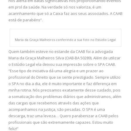
nos alerta em datas significativas nos proporcionando eventos
em prol da saúde. Na verdade só nos valoriza, é um
acarinhamento que só a Caixa faz aos seus associados. A CAAB
está de parabéns”.
Maria da Graça Malheiros conferindo a sua foto no Estúdio Legal
Quem também esteve no estande da CAAB foi a advogada
Maria da Graça Malheiros Silva (OAB-BA 50289). Além de utilizar
o Estúdio Legal ela deixou sua impressão sobre o SPA CAAB.
“Esse tipo de iniciativa dá uma alegria e um prazer ao
profissional do Direito que se sente prestigiado. Sempre utilizo
o SPA no dia a dia, ele é muito importante e faz diferença em
minha rotina. Nós precisamos exatamente desse cuidado, pois
a somatização dos problemas diários que administramos, além
das cargas que recebemos através das ações que
acompanhamos na justiça, são pesadas. O SPA é uma
descarga, traz uma leveza… Quero parabenizar a CAAB pelos
profissionais que são extremamente capazes. Estou muito
feliz!”