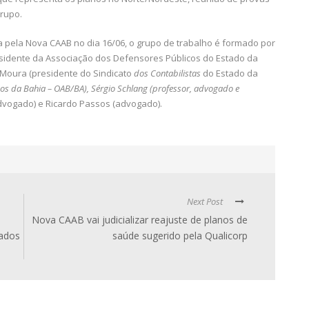
rupo.
 pela Nova CAAB no dia 16/06, o grupo de trabalho é formado por
esidente da Associação dos Defensores Públicos do Estado da
o Moura (presidente do Sindicato
dos Contabilistas
do Estado da
dos da Bahia – OAB/BA), Sérgio Schlang (professor, advogado e
advogado) e Ricardo Passos (advogado).
Next Post
Nova CAAB vai judicializar reajuste de planos de
gados
saúde sugerido pela Qualicorp