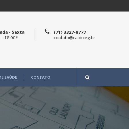
nda - Sexta
(71) 3327-8777
 - 18:00*
contato@caab.org.br
DE SAÚDE
CONTATO