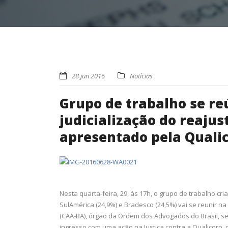
28 jun 2016
Notícias
Grupo de trabalho se re
judicialização do reajus
apresentado pela Quali
Nesta quarta-feira, 29, às 17h, o grupo de trabalho cr
SulAmérica (24,9%) e Bradesco (24,5%) vai se reunir 
(CAA-BA), órgão da Ordem dos Advogados do Brasil, se
ingresso com uma ação na Justiça contra a Qualicorp,