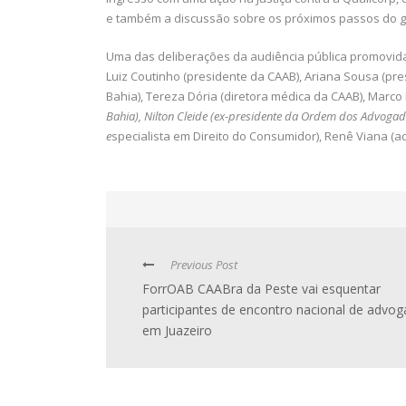
e também a discussão sobre os próximos passos do g
Uma das deliberações da audiência pública promovida
Luiz Coutinho (presidente da CAAB), Ariana Sousa (pr
Bahia), Tereza Dória (diretora médica da CAAB), Marc
Bahia
), Nilton Cleide (ex-presidente da Ordem dos Advoga
e
specialista em Direito do Consumidor), Renê Viana (
Previous Post
ForrOAB CAABra da Peste vai esquentar
participantes de encontro nacional de advo
em Juazeiro