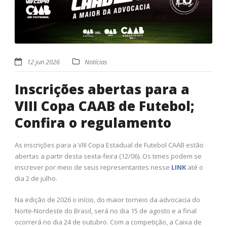
12 jun 2026
Notícias
Inscrições abertas para a
VIII Copa CAAB de Futebol;
Confira o regulamento
As inscrições para a VIII Copa Estadual de Futebol CAAB estão
abertas a partir desta sexta-feira (12/06). Os times podem se
inscrever por meio de seus representantes nesse
LINK
até o
dia 2 de julho.
Na edição de 2026 o início, do maior torneio da advocacia do
Norte-Nordeste do Brasil, será no dia 15 de agosto e a final
ocorrerá no dia 24 de outubro. Com a competição, a Caixa de