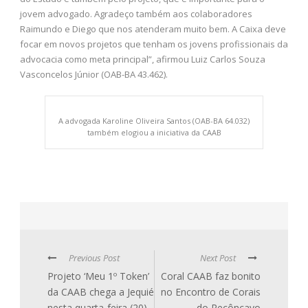
jovem advogado. Agradeço também aos colaboradores
Raimundo e Diego que nos atenderam muito bem. A Caixa deve
focar em novos projetos que tenham os jovens profissionais da
advocacia como meta principal”, afirmou Luiz Carlos Souza
Vasconcelos Júnior (OAB-BA 43.462).
A advogada Karoline Oliveira Santos (OAB-BA 64.032)
também elogiou a iniciativa da CAAB
Previous Post
Next Post
Projeto ‘Meu 1º Token’
Coral CAAB faz bonito
da CAAB chega a Jequié
no Encontro de Corais
nesta quarta-feira (20)
do Recôncavo