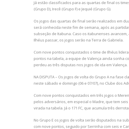
Já estão classificados para as quartas de final os time
(Grupo D), Irecê (Grupo F) e Jequié (Grupo G).
Os jogos das quartas de final serão realizados em dua
será conhecida neste fim de semana, após as partida
subseção de Itabuna. Caso os itabunenses avancem, a
Ilhéus passar, os jogos serão na Terra de Gabriela.
Com nove pontos conquistados o time de Ilhéus lidera
pontos na tabela, a equipe de Valença ainda sonha c
perdeu as três disputas nos jogos de ida em Valença.
NA DISPUTA – Os jogos de volta do Grupo A na fase cla
neste sábado e domingo (06 e 07/07), no Clube dos A
Com nove pontos conquistados em três jogos o Merengu
pelos adversários, em especial o Madre, que tem seis
virada na tabela. Já o 171 FC, que acumula três derro
No Grupo E os jogos de volta serão disputados na subs
com nove pontos, seguido por Serrinha com seis e Ca