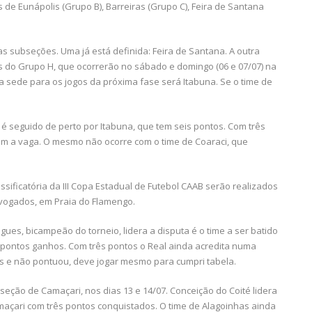
s de Eunápolis (Grupo B), Barreiras (Grupo C), Feira de Santana
s subseções. Uma já está definida: Feira de Santana. A outra
s do Grupo H, que ocorrerão no sábado e domingo (06 e 07/07) na
 sede para os jogos da próxima fase será Itabuna. Se o time de
 é seguido de perto por Itabuna, que tem seis pontos. Com três
om a vaga. O mesmo não ocorre com o time de Coaraci, que
ssificatória da III Copa Estadual de Futebol CAAB serão realizados
dvogados, em Praia do Flamengo.
es, bicampeão do torneio, lidera a disputa é o time a ser batido
 pontos ganhos. Com três pontos o Real ainda acredita numa
tas e não pontuou, deve jogar mesmo para cumpri tabela.
eção de Camaçari, nos dias 13 e 14/07. Conceição do Coité lidera
maçari com três pontos conquistados. O time de Alagoinhas ainda