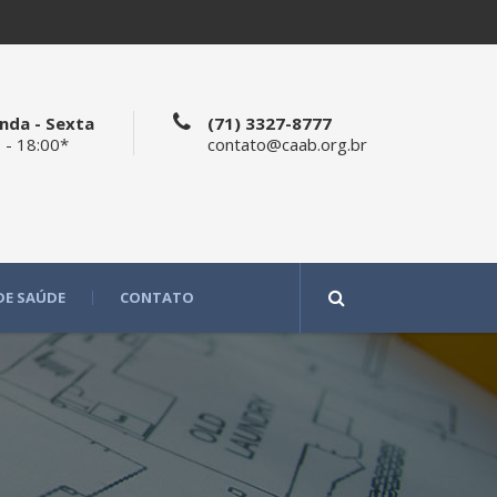
nda - Sexta
(71) 3327-8777
 - 18:00*
contato@caab.org.br
DE SAÚDE
CONTATO