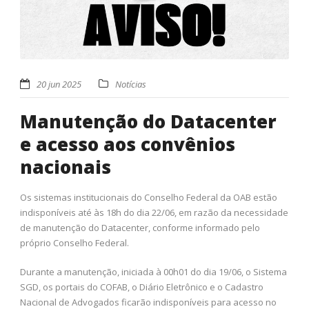
20 jun 2025
Notícias
Manutenção do Datacenter
e acesso aos convênios
nacionais
Os sistemas institucionais do Conselho Federal da OAB estão
indisponíveis até às 18h do dia 22/06, em razão da necessidade
de manutenção do Datacenter, conforme informado pelo
próprio Conselho Federal.
Durante a manutenção, iniciada à 00h01 do dia 19/06, o Sistema
SGD, os portais do COFAB, o Diário Eletrônico e o Cadastro
Nacional de Advogados ficarão indisponíveis para acesso no