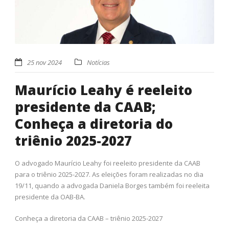
25 nov 2024
Notícias
Maurício Leahy é reeleito
presidente da CAAB;
Conheça a diretoria do
triênio 2025-2027
O advogado Maurício Leahy foi reeleito presidente da CAAB
para o triênio 2025-2027. As eleições foram realizadas no dia
19/11, quando a advogada Daniela Borges também foi reeleita
presidente da OAB-BA.
Conheça a diretoria da CAAB – triênio 2025-2027