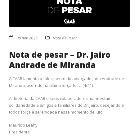
08 nov 2025
Nota de Pesar
Nota de pesar – Dr. Jairo
Andrade de Miranda
A CAAB lamenta o falecimento do advogado Jairo Andrade de
Miranda, ocorrido na última terça-feira (4/11).
A diretoria da CAAB e seus colaboradores manifestam
solidariedade a amigos e familiares do Dr. Jairo, desejando a
todos força e serenidade nesse momento de luto.
Maurício Leahy
Presidente