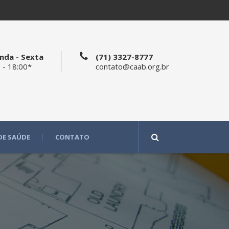
nda - Sexta
(71) 3327-8777
 - 18:00*
contato@caab.org.br
DE SAÚDE
CONTATO