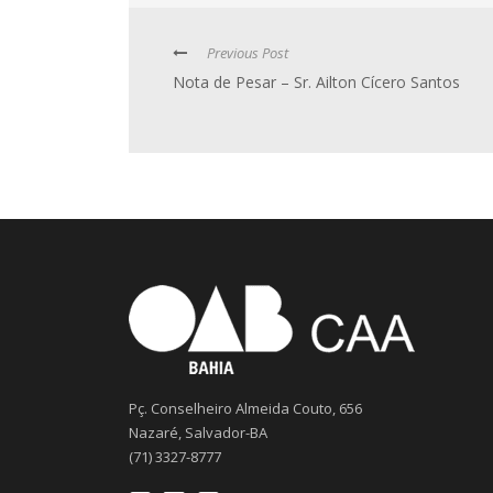
Previous Post
Nota de Pesar – Sr. Ailton Cícero Santos
Pç. Conselheiro Almeida Couto, 656
Nazaré, Salvador-BA
(71) 3327-8777