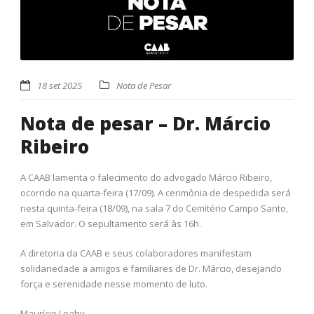
18 set 2025
Nota de Pesar
Nota de pesar – Dr. Márcio
Ribeiro
A CAAB lamenta o falecimento do advogado Márcio Ribeiro,
ocorrido na quarta-feira (17/09). A cerimônia de despedida será
nesta quinta-feira (18/09), na sala 7 do Cemitério Campo Santo,
em Salvador. O sepultamento será às 16h.
A diretoria da CAAB e seus colaboradores manifestam
solidariedade a amigos e familiares de Dr. Márcio, desejando
força e serenidade nesse momento de luto.
Maurício Leahy